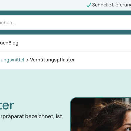
Schnelle Lieferun
auen
Blog
ü
tungsmittel
Verhütungspflaster
ter
rpräparat bezeichnet, ist