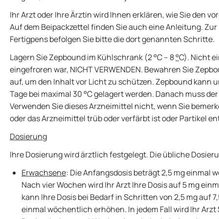
Ihr Arzt oder Ihre Ärztin wird Ihnen erklären, wie Sie den v
Auf dem Beipackzettel finden Sie auch eine Anleitung. Zu
Fertigpens befolgen Sie bitte die dort genannten Schritte.
Lagern Sie Zepbound im Kühlschrank (2 °C – 8
°
C). Nicht e
eingefroren war, NICHT VERWENDEN. Bewahren Sie Zepbou
auf, um den Inhalt vor Licht zu schützen. Zepbound kann u
Tage bei maximal 30 °C gelagert werden. Danach muss der
Verwenden Sie dieses Arzneimittel nicht, wenn Sie bemerke
oder das Arzneimittel trüb oder verfärbt ist oder Partikel en
Dosierung
Ihre Dosierung wird ärztlich festgelegt. Die übliche Dosie
Erwachsene
: Die Anfangsdosis beträgt 2,5 mg einmal w
Nach vier Wochen wird Ihr Arzt Ihre Dosis auf 5 mg einm
kann Ihre Dosis bei Bedarf in Schritten von 2,5 mg auf 7
einmal wöchentlich erhöhen. In jedem Fall wird Ihr Arz