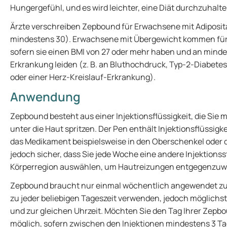
Hungergefühl, und es wird leichter, eine Diät durchzuhalte
Ärzte verschreiben Zepbound für Erwachsene mit Adiposita
mindestens 30). Erwachsene mit Übergewicht kommen für d
sofern sie einen BMI von 27 oder mehr haben und an mind
Erkrankung leiden (z. B. an Bluthochdruck, Typ-2-Diabete
oder einer Herz-Kreislauf-Erkrankung).
Anwendung
Zepbound besteht aus einer Injektionsflüssigkeit, die Sie 
unter die Haut spritzen. Der Pen enthält Injektionsflüssigkeit
das Medikament beispielsweise in den Oberschenkel oder d
jedoch sicher, dass Sie jede Woche eine andere Injektionsst
Körperregion auswählen, um Hautreizungen entgegenzuw
Zepbound braucht nur einmal wöchentlich angewendet z
zu jeder beliebigen Tageszeit verwenden, jedoch möglich
und zur gleichen Uhrzeit. Möchten Sie den Tag Ihrer Zepbo
möglich, sofern zwischen den Injektionen mindestens 3 Ta