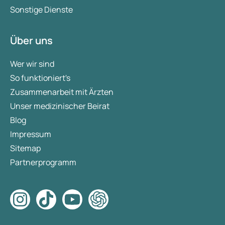
kann. Auch ein anaphylaktischer Schock
Sonstige Dienste
(sinkender Blutdruck und
Herzrhythmusstörungen) kann auftreten.
Über uns
Sonnenallergie
. Bei einer Sonnenallergie ist es
nicht notwendig, lange der Sonne ausgesetzt zu
Wer wir sind
sein. Manchmal reichen schon wenige Minuten
So funktioniert's
für juckende Haut und/oder Knötchen. Diese
Zusammenarbeit mit Ärzten
Allergie tritt hauptsächlich bei Frauen und
Unser medizinischer Beirat
Menschen mit heller Haut auf. Durch bestimmte
Blog
Medikamente oder Kosmetika kann man
plötzlich empfindlich auf Sonnenlicht
Impressum
reagieren, obwohl es vorher nie ein Problem war.
Sitemap
Diese Form der Allergie wird Fotoallergie
Partnerprogramm
genannt.
Medikamentenallergie
. Bestimmte
Medikamente, wie Antibiotika und bestimmte
Hormone, können eine allergische Reaktion