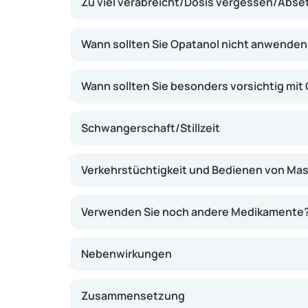
Zu viel verabreicht/Dosis vergessen/Abs
Stoff, der bei einer allergischen Reaktion fr
weniger unter allergischen Augenbeschwerde
Wann sollten Sie Opatanol nicht anwenden
Wann sollten Sie besonders vorsichtig mit
Schwangerschaft/Stillzeit
Verkehrstüchtigkeit und Bedienen von Ma
Verwenden Sie noch andere Medikamente
Nebenwirkungen
Zusammensetzung