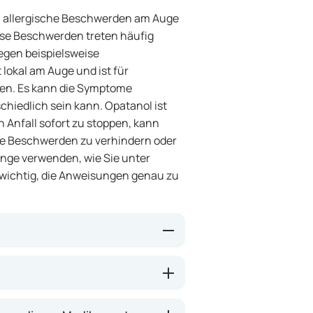
n, allergische Beschwerden am Auge
iese Beschwerden treten häufig
egen beispielsweise
lokal am Auge und ist für
hen. Es kann die Symptome
schiedlich sein kann. Opatanol ist
 Anfall sofort zu stoppen, kann
ie Beschwerden zu verhindern oder
ange verwenden, wie Sie unter
s wichtig, die Anweisungen genau zu
er Wirkstoff kann die allergische
rden wie Juckreiz, Rötung und
ndem er Histamin blockiert, einen