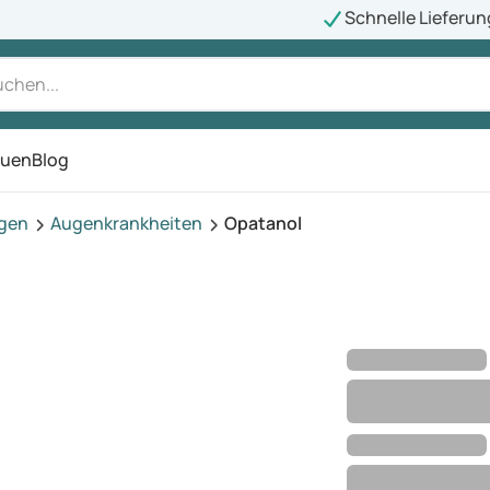
Schnelle Lieferun
auen
Blog
ü
agen
Augenkrankheiten
Opatanol