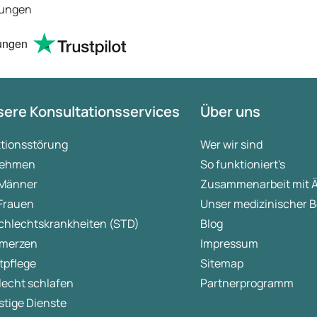
tungen
ungen
ere Konsultationsservices
Über uns
ktionsstörung
Wer wir sind
ehmen
So funktioniert's
 Männer
Zusammenarbeit mit 
 Frauen
Unser medizinischer B
chlechtskrankheiten (STD)
Blog
merzen
Impressum
tpflege
Sitemap
lecht schlafen
Partnerprogramm
tige Dienste