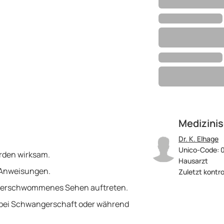
Medizinis
Dr. K. Elhage
Unico-Code: 
rden wirksam.
Hausarzt
e Anweisungen.
Zuletzt kontro
 verschwommenes Sehen auftreten.
zt bei Schwangerschaft oder während