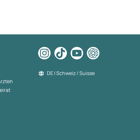
habe mich entschieden nicht
mehr neue Injektion zu
bestellen und weiterhin
machen Sport und Ernährung
Danke für diese Erfahrung Lg
DE | Schweiz / Suisse
Ärzten
eirat