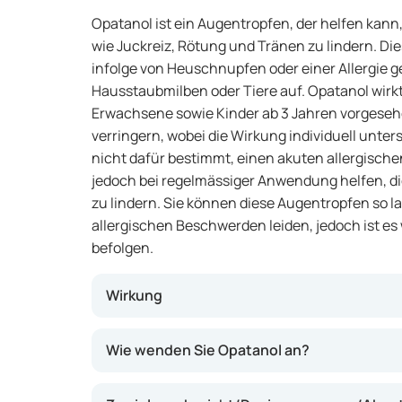
Opatanol ist ein Augentropfen, der helfen kan
wie Juckreiz, Rötung und Tränen zu lindern. D
infolge von Heuschnupfen oder einer Allergie g
Hausstaubmilben oder Tiere auf. Opatanol wirkt 
Erwachsene sowie Kinder ab 3 Jahren vorgese
verringern, wobei die Wirkung individuell unter
nicht dafür bestimmt, einen akuten allergischen
jedoch bei regelmässiger Anwendung helfen, d
zu lindern. Sie können diese Augentropfen so l
allergischen Beschwerden leiden, jedoch ist e
befolgen.
Wirkung
Der Wirkstoff in Opatanol ist Olopatadin. Dies
Wie wenden Sie Opatanol an?
Reaktion am Auge hemmen, wodurch Beschwe
Tränen möglicherweise abnehmen. Er wirkt, i