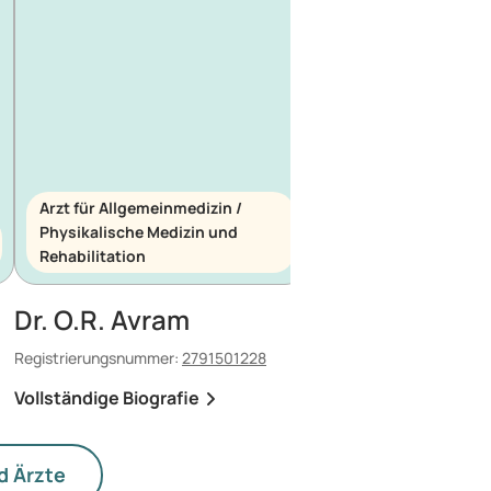
Arzt für Allgemeinmedizin /
Physikalische Medizin und
Arzt für Allgemeinme
Rehabilitation
Notfallmedizin
Dr. O.R. Avram
Dr. E. Maescu
Registrierungsnummer:
2791501228
Registrierungsnummer:
8
Vollständige Biografie
Vollständige Biografi
d Ärzte