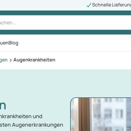
Schnelle Lieferun
auen
Blog
ü
agen
Augenkrankheiten
n
nkrankheiten und
isten Augenerkrankungen