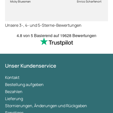
Micky Bluesman
Enrico Scharfenort
Medikament schnell
so fern das Paket a
deutschen Boden is
schon das es noch 
Unsere 3-, 4- und 5-Sterne-Bewertungen
dauert obwohl ihr s
arbeitet aber mit U
4.8
von 5
Basierend auf
19628 Bewertungen
richtig fix.
Unser Kundenservice
Kontakt
Bestellung aufgeben
Bezahlen
Lieferung
Stornierungen, Änderungen und Rückgaben
Sonstiges