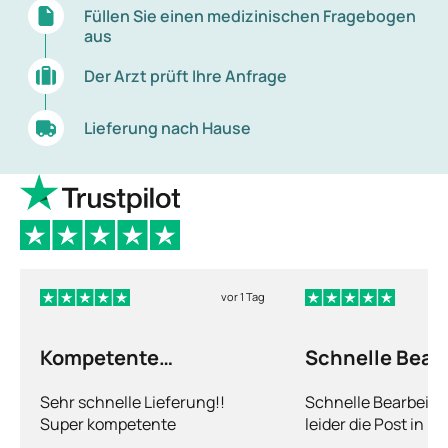
Füllen Sie einen medizinischen Fragebogen
Körper, sodass Sauerstoff keine Möglichkeit hat,
aus
sich daran zu binden. Kohlenmonoxid ist auch
für die Umgebung von Passivrauchern
Der Arzt prüft Ihre Anfrage
schädlich.
Lieferung nach Hause
vor 1 Tag
Kompetente
Schnelle Bear
Abhandlung
nur leider die…
Sehr schnelle Lieferung!!
Schnelle Bearbeitu
Super kompetente
leider die Post in 
Abhandlung!
kriegt es nicht hin 