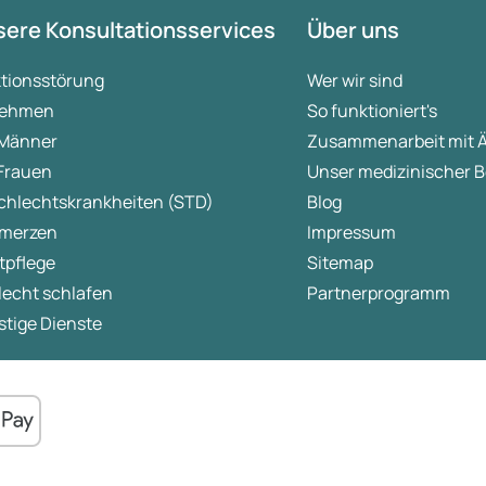
ere Konsultationsservices
Über uns
ktionsstörung
Wer wir sind
ehmen
So funktioniert's
 Männer
Zusammenarbeit mit 
 Frauen
Unser medizinischer B
chlechtskrankheiten (STD)
Blog
merzen
Impressum
tpflege
Sitemap
lecht schlafen
Partnerprogramm
tige Dienste