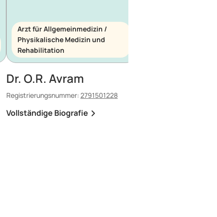
Arzt für Allgemeinmedizin /
Physikalische Medizin und
Arzt für Allgemeinme
Rehabilitation
Notfallmedizin
Dr. O.R. Avram
Dr. E. Maescu
Registrierungsnummer:
2791501228
Registrierungsnummer:
8
Vollständige Biografie
Vollständige Biografi