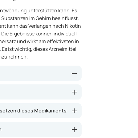
erentwöhnung unterstützen kann. Es
e Substanzen im Gehirn beeinflusst,
ment kann das Verlangen nach Nikotin
Die Ergebnisse können individuell
nersatz und wirkt am effektivsten in
s ist wichtig, dieses Arzneimittel
einzunehmen.
timmter Neurotransmitter im
lusst. Dies kann dazu beitragen,
nd Entzugserscheinungen wie
setzen dieses Medikaments
mildern. Das Arzneimittel kann
Rauchens zu durchbrechen, stellt
ltige Vorbereitung und Motivation
n