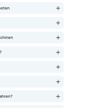
boten
schinen
?
wahren?