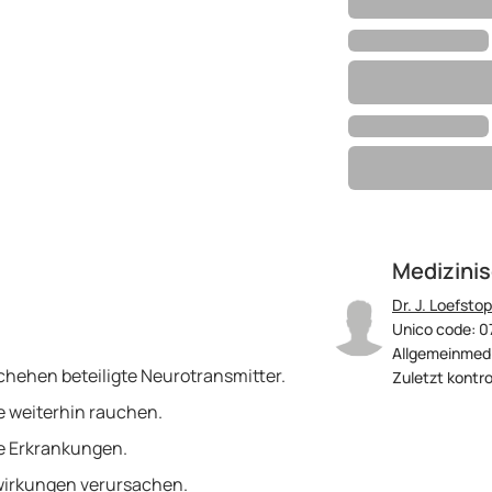
Medizinis
Dr. J. Loefstop
Unico code: 0
Allgemeinmedi
chehen beteiligte Neurotransmitter.
Zuletzt kontro
e weiterhin rauchen.
te Erkrankungen.
irkungen verursachen.