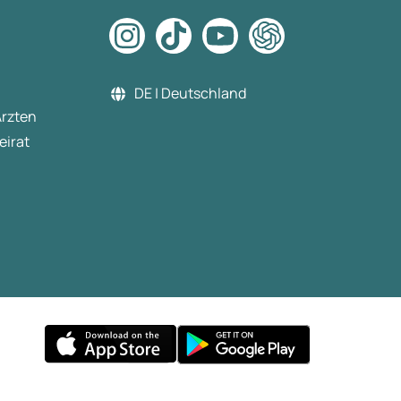
DE | Deutschland
Ärzten
eirat