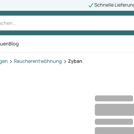
Schnelle Lieferun
auen
Blog
ü
agen
Raucherentwöhnung
Zyban