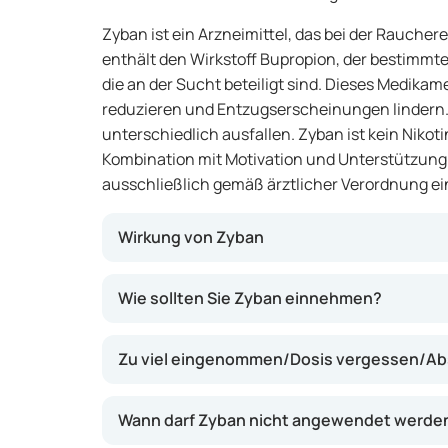
Zyban ist ein Arzneimittel, das bei der Rauch
enthält den Wirkstoff Bupropion, der bestimmt
die an der Sucht beteiligt sind. Dieses Medika
reduzieren und Entzugserscheinungen lindern. 
unterschiedlich ausfallen. Zyban ist kein Nikoti
Kombination mit Motivation und Unterstützung. E
ausschließlich gemäß ärztlicher Verordnung 
Wirkung von Zyban
Zyban wirkt, indem es das Gleichgewicht bes
Wie sollten Sie Zyban einnehmen?
Gehirn, wie Dopamin und Noradrenalin, beeinf
das Verlangen nach Nikotin zu verringern u
Zu viel eingenommen/Dosis vergessen/Ab
Reizbarkeit und Stimmungsschwankungen zu 
Sie dabei unterstützen, die Gewohnheit des 
jedoch keine Erfolgsgarantie dar. Eine sorgfä
Wann darf Zyban nicht angewendet werde
sind entscheidend.