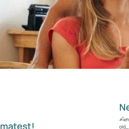
Ne
hmatest!