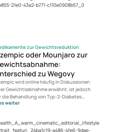
dikamente zur Gewichtsreduktion
zempic oder Mounjaro zur
ewichtsabnahme:
nterschied zu Wegovy
empic wird online häufig in Diskussionen
er Gewichtsabnahme erwähnt, ist jedoch
r die Behandlung von Typ-2-Diabetes
es weiter
rgesehen. Wenn Sie eine Therapie zur
wichtskontrolle suchen, kommen eher
äparate wie Mounjaro und Wegovy in
tracht. Welche Behandlung für Sie geeignet