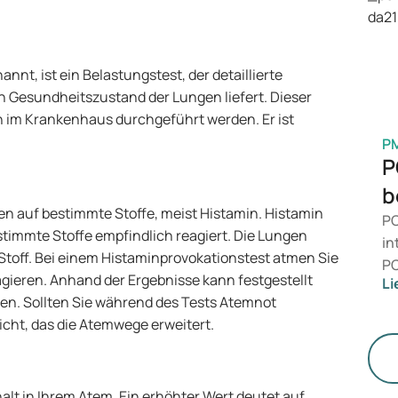
is
Ge
M
nt, ist ein Belastungstest, der detaillierte
 Gesundheitszustand der Lungen liefert. Dieser
ch im Krankenhaus durchgeführt werden. Er ist
P
P
b
gen auf bestimmte Stoffe, meist Histamin. Histamin
PC
stimmte Stoffe empfindlich reagiert. Die Lungen
in
 Stoff. Bei einem Histaminprovokationstest atmen Sie
PC
agieren. Anhand der Ergebnisse kann festgestellt
Li
da
n. Sollten Sie während des Tests Atemnot
än
cht, das die Atemwege erweitert.
le
St
lt in Ihrem Atem. Ein erhöhter Wert deutet auf