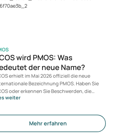
t, entscheidet ein Arzt auf Grundlage Ihrer
sundheit, Ihres BMI und Ihres
edikamentenkonsums.
MOS
COS wird PMOS: Was
edeutet der neue Name?
OS erhielt im Mai 2026 offiziell die neue
ternationale Bezeichnung PMOS. Haben Sie
OS oder erkennen Sie Beschwerden, die
es weiter
rauf hindeuten könnten? Medizinisch
dert sich zunächst nichts. Der neue Begriff
gt jedoch mehr Gewicht auf Hormone, den
offwechsel und die Funktion der Eierstöcke.
Mehr erfahren