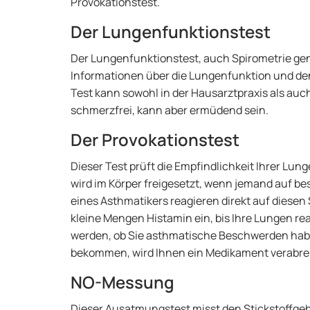
Provokationstest.
Der Lungenfunktionstest
Der Lungenfunktionstest, auch Spirometrie genan
Informationen über die Lungenfunktion und den
Test kann sowohl in der Hausarztpraxis als au
schmerzfrei, kann aber ermüdend sein.
Der Provokationstest
Dieser Test prüft die Empfindlichkeit Ihrer Lun
wird im Körper freigesetzt, wenn jemand auf be
eines Asthmatikers reagieren direkt auf diesen
kleine Mengen Histamin ein, bis Ihre Lungen re
werden, ob Sie asthmatische Beschwerden habe
bekommen, wird Ihnen ein Medikament verabrei
NO-Messung
Dieser Ausatmungstest misst den Stickstoffgeha