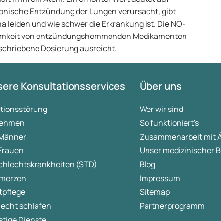
onische Entzündung der Lungen verursacht, gibt
ma leiden und wie schwer die Erkrankung ist. Die NO-
ksamkeit von entzündungshemmenden Medikamenten
rschriebene Dosierung ausreicht.
ere Konsultationsservices
Über uns
ktionsstörung
Wer wir sind
ehmen
So funktioniert's
 Männer
Zusammenarbeit mit 
 Frauen
Unser medizinischer B
chlechtskrankheiten (STD)
Blog
merzen
Impressum
tpflege
Sitemap
lecht schlafen
Partnerprogramm
tige Dienste