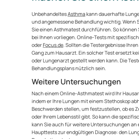
Unbehandeltes
Asthma
kann dauerhafte Lungen
und angemessene Behandlung wichtig. Wenn Si
Sie einen Asthmatest durchführen. So können
bei Ihnen vorliegen. Online-Tests mit spezifisc
oder
Focus.de
. Sollten die Testergebnisse Ihren
Gang zum Hausarzt. Ein solcher Test ersetzt ke
oder Lungenarzt gestellt werden kann. Die Test
Behandlungsplans nützlich sein.
Weitere Untersuchungen
Nach einem Online-Asthmatest wird Ihr Hausarz
indem er Ihre Lungen mit einem Stethoskop abhö
Beschwerden stellen, um festzustellen, ob es
oder Ihrem Lebensstil gibt. So kann die spezifi
kann Sie auch für weitere Untersuchungen an ei
Haupttests zur endgültigen Diagnose: den Lun