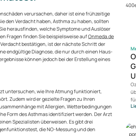
schäden verursachen, daher ist eine frühzeitige
e den Verdacht haben, Asthma zu haben, sollten
 Sie herausfinden, welche Symptome und Auslöser
hen Fragen finden Sie beispielsweise auf
Onmeda.de
 Verdacht bestätigen, ist der nächste Schritt der
Me
ine endgültige Diagnose, die nur durch einen Haus-
O
ergebnisse können jedoch bei der Erstellung eines
G
U
Oz
t untersuchen, wie Ihre Atmung funktioniert,
üb
rt. Zudem wird er gezielte Fragen zu Ihren
fü
Li
 Zusammenhänge mit Allergien, Wetterbedingungen
vo
sche Form des Asthmas identifiziert werden. Der Arzt
Ge
nen Spezialisten überweisen. Es gibt drei
Pr
genfunktionstest, die NO-Messung und den
Be