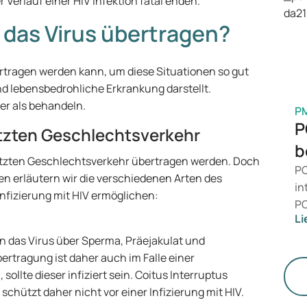
 Verlauf einer HIV Infektion fatal enden.
is
Ge
d das Virus übertragen?
M
ertragen werden kann, um diese Situationen so gut
nd lebensbedrohliche Erkrankung darstellt.
er als behandeln.
P
P
tzten Geschlechtsverkehr
b
ützten Geschlechtsverkehr übertragen werden. Doch
PC
n erläutern wir die verschiedenen Arten des
in
nfizierung mit HIV ermöglichen:
PC
Li
da
än
nn das Virus über Sperma, Präejakulat und
le
rtragung ist daher auch im Falle einer
St
ollte dieser infiziert sein. Coitus Interruptus
chützt daher nicht vor einer Infizierung mit HIV.