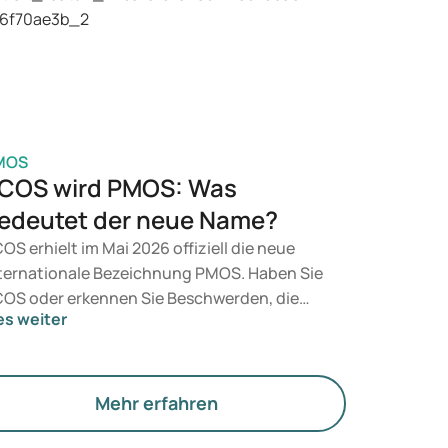
t, entscheidet ein Arzt auf Grundlage Ihrer
sundheit, Ihres BMI und Ihres
edikamentenkonsums.
MOS
COS wird PMOS: Was
edeutet der neue Name?
OS erhielt im Mai 2026 offiziell die neue
ternationale Bezeichnung PMOS. Haben Sie
OS oder erkennen Sie Beschwerden, die
es weiter
rauf hindeuten könnten? Medizinisch
dert sich zunächst nichts. Der neue Begriff
gt jedoch mehr Gewicht auf Hormone, den
offwechsel und die Funktion der Eierstöcke.
Mehr erfahren