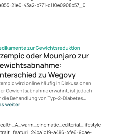
dikamente zur Gewichtsreduktion
zempic oder Mounjaro zur
ewichtsabnahme:
nterschied zu Wegovy
empic wird online häufig in Diskussionen
er Gewichtsabnahme erwähnt, ist jedoch
r die Behandlung von Typ-2-Diabetes
es weiter
rgesehen. Wenn Sie eine Therapie zur
wichtskontrolle suchen, kommen eher
äparate wie Mounjaro und Wegovy in
tracht. Welche Behandlung für Sie geeignet