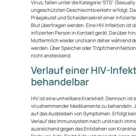
Virus, fallen unter die Kategorie ‘STD’ (Sexuall
ungeschützten Geschlechtsverkehr erfolgt. Das
Präejakulat und Scheidensekret einer infizier
Blut übertragen werden. Eine HIV Infektion ist
infizierten Person in Kontakt gerät. Darüber hin
Muttermilch wieder und kann daher während des
werden. Über Speichel oder Tröpfcheninfektion 
nicht ansteckend.
Verlauf einer HIV-Infek
behandelbar
HIV ist eine unheilbare Krankheit. Dennoch ist 
virushemmender Medikamente zu behandeln. Je 
auf das Ausbleiben von Symptomen. Erfolgt kein
Verlauf das Immunsystem nach und nach immer w
ausreichend gegen das Entstehen von Krankheit