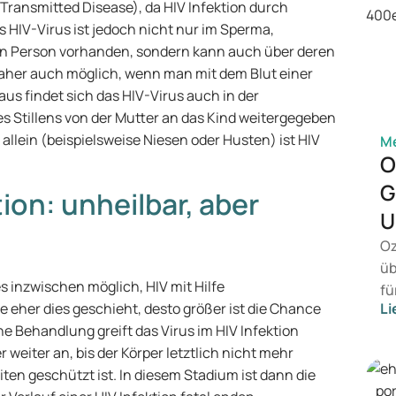
y Transmitted Disease), da HIV Infektion durch
 HIV-Virus ist jedoch nicht nur im Sperma,
ten Person vorhanden, sondern kann auch über deren
 daher auch möglich, wenn man mit dem Blut einer
aus findet sich das HIV-Virus auch in der
 Stillens von der Mutter an das Kind weitergegeben
allein (beispielsweise Niesen oder Husten) ist HIV
Me
O
G
tion: unheilbar, aber
U
Oz
üb
es inzwischen möglich, HIV mit Hilfe
fü
eher dies geschieht, desto größer ist die Chance
Li
vo
e Behandlung greift das Virus im HIV Infektion
Ge
eiter an, bis der Körper letztlich nicht mehr
Pr
en geschützt ist. In diesem Stadium ist dann die
Be