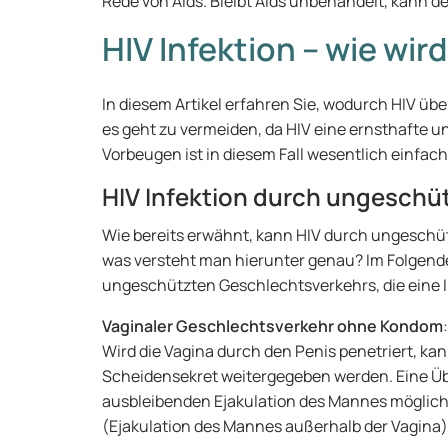
Rede von Aids. Bleibt Aids unbehandelt, kann der
HIV Infektion – wie wir
In diesem Artikel erfahren Sie, wodurch HIV üb
es geht zu vermeiden, da HIV eine ernsthafte u
Vorbeugen ist in diesem Fall wesentlich einfach
HIV Infektion durch ungeschü
Wie bereits erwähnt, kann HIV durch ungesch
was versteht man hierunter genau? Im Folgende
ungeschützten Geschlechtsverkehrs, die eine I
Vaginaler Geschlechtsverkehr ohne Kondom
:
Wird die Vagina durch den Penis penetriert, ka
Scheidensekret weitergegeben werden. Eine Übe
ausbleibenden Ejakulation des Mannes möglich, s
(Ejakulation des Mannes außerhalb der Vagina) s