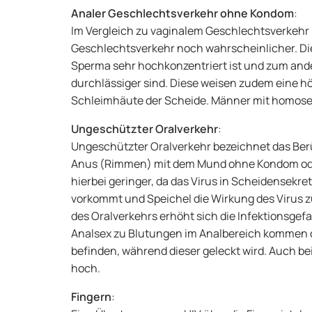
Analer Geschlechtsverkehr ohne Kondom
:
Im Vergleich zu vaginalem Geschlechtsverkehr i
Geschlechtsverkehr noch wahrscheinlicher. Die
Sperma sehr hochkonzentriert ist und zum and
durchlässiger sind. Diese weisen zudem eine hö
Schleimhäute der Scheide. Männer mit homosex
Ungeschützter Oralverkehr
:
Ungeschützter Oralverkehr bezeichnet das Ber
Anus (Rimmen) mit dem Mund ohne Kondom oder 
hierbei geringer, da das Virus in Scheidensekre
vorkommt und Speichel die Wirkung des Virus z
des Oralverkehrs erhöht sich die Infektionsgefahr
Analsex zu Blutungen im Analbereich kommen
befinden, während dieser geleckt wird. Auch bei
hoch.
Fingern
: