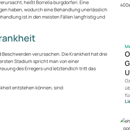
erursacht, heißt Borrelia burgdorferi. Eine
lgen haben, wodurch eine Behandlung unerlässlich
ehandlung ist in den meisten Fällen langfristig und
rankheit
Me
O
d Beschwerden verursachen. Die Krankheit hat drei
ersten Stadium spricht man von einer
G
reuung des Erregers und letztendlich tritt das
U
Oz
kheit entstehen können, sind:
üb
fü
Li
vo
Ge
Pr
Be