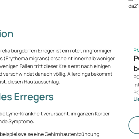
is
Ge
M
ion
P
lia burgdorferi Erreger ist ein roter, ringförmiger
P
is (Erythema migrans) erscheint innerhalb weniger
enigen Fällen tritt dieser Kreis erst nach einigen
b
d verschwindet danach völlig. Allerdings bekommt
PC
t ist, diesen Hautausschlag.
in
PC
es Erregers
Li
da
än
 die Lyme-Krankheit verursacht, im ganzen Körper
le
gende Symptome:
St
 beispielsweise eine Gehirnhautentzündung