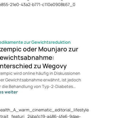
dikamente zur Gewichtsreduktion
zempic oder Mounjaro zur
ewichtsabnahme:
nterschied zu Wegovy
empic wird online häufig in Diskussionen
er Gewichtsabnahme erwähnt, ist jedoch
r die Behandlung von Typ-2-Diabetes
es weiter
rgesehen. Wenn Sie eine Therapie zur
wichtskontrolle suchen, kommen eher
äparate wie Mounjaro und Wegovy in
tracht. Welche Behandlung für Sie geeignet