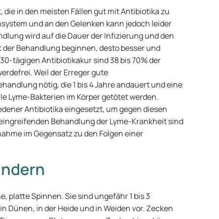
 die in den meisten Fällen gut mit Antibiotika zu
system und an den Gelenken kann jedoch leider
ndlung wird auf die Dauer der Infizierung und den
it der Behandlung beginnen, desto besser und
 30-tägigen Antibiotikakur sind 38 bis 70% der
rdefrei. Weil der Erreger gute
andlung nötig, die 1 bis 4 Jahre andauert und eine
lle Lyme-Bakterien im Körper getötet werden.
dener Antibiotika eingesetzt, um gegen diesen
 eingreifenden Behandlung der Lyme-Krankheit sind
innahme im Gegensatz zu den Folgen einer
indern
e, platte Spinnen. Sie sind ungefähr 1 bis 3
 in Dünen, in der Heide und in Weiden vor. Zecken