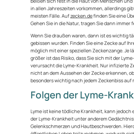
beißen sich fest in die Haut von Menschen und
in allen Jahreszeiten vorkommen, allerdings gib
meisten Fälle. Auf
zecken.de
finden Sie eine Üb
Gehen Sie in die Natur, tragen Sie dann immer
Wenn Sie draußen waren, dann ist es wichtig täg
gebissen wurden. Finden Sie eine Zecke auf Ihr
möglich mit einer speziellen Zeckenzange. Je län
größer ist das Risiko, dass Sie sich mit der Lym
verursacht die Lyme-Krankheit. Nur infizierte 
nicht an dem Aussehen der Zecke erkennen, ob di
besonders wichtig nach jedem Zeckenbiss auf
Folgen der Lyme-Krank
Lyme ist keine tödliche Krankheit, kann jedoch 
der Lyme-Krankheit unter anderem Gedächtni
Gelenkschmerzen und Hautbeschwerden. Hierdur
öffentlichen Leben teilzunehmen, wodurch sich