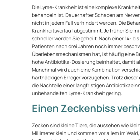
Die Lyme-Krankheit ist eine komplexe Krankheit,
behandeln ist. Dauerhafter Schaden am Nerven
nicht in jedem Fall verhindert werden. Die Beha
Krankheitsverlauf abgestimmt. Je früher Sie m
schneller werden Sie geheilt. Nach einer 14- bis
Patienten nach drei Jahren noch immer beschwe
Überlebensmechanismen hat, ist häufig eine Beh
hohe Antibiotika-Dosierung beinhaltet, damit a
Manchmal wird auch eine Kombination verschie
hartnäckigen Erreger vorzugehen. Trotz dieser
die Nachteile einer langfristigen Antibiotikae
unbehandelten Lyme-Krankheit gering.
Einen Zeckenbiss verh
Zecken sind kleine Tiere, die aussehen wie klein
Millimeter klein und kommen vor allem im Wald,