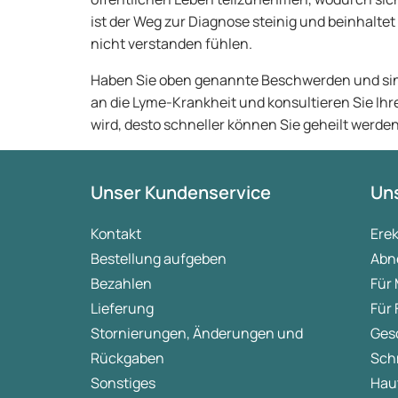
ist der Weg zur Diagnose steinig und beinhaltet
nicht verstanden fühlen.
Haben Sie oben genannte Beschwerden und sind
an die Lyme-Krankheit und konsultieren Sie Ih
wird, desto schneller können Sie geheilt werden
Unser Kundenservice
Uns
Kontakt
Ere
Bestellung aufgeben
Abn
Bezahlen
Für
Lieferung
Für
Stornierungen, Änderungen und
Ges
Rückgaben
Sch
Sonstiges
Hau