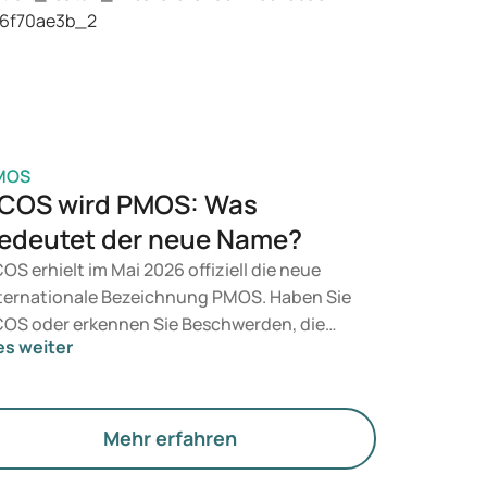
t, entscheidet ein Arzt auf Grundlage Ihrer
sundheit, Ihres BMI und Ihres
edikamentenkonsums.
MOS
COS wird PMOS: Was
edeutet der neue Name?
OS erhielt im Mai 2026 offiziell die neue
ternationale Bezeichnung PMOS. Haben Sie
OS oder erkennen Sie Beschwerden, die
es weiter
rauf hindeuten könnten? Medizinisch
dert sich zunächst nichts. Der neue Begriff
gt jedoch mehr Gewicht auf Hormone, den
offwechsel und die Funktion der Eierstöcke.
Mehr erfahren