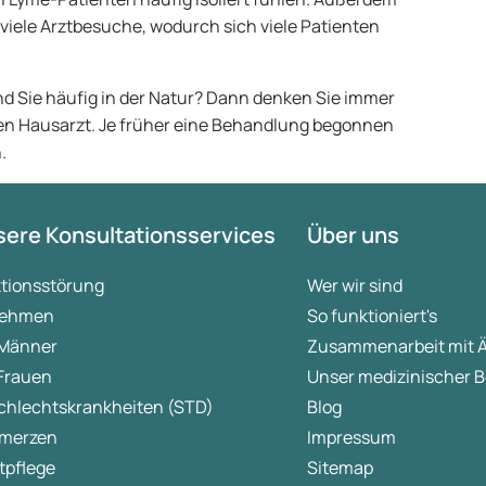
 viele Arztbesuche, wodurch sich viele Patienten
 Sie häufig in der Natur? Dann denken Sie immer
ren Hausarzt. Je früher eine Behandlung begonnen
.
ere Konsultationsservices
Über uns
ktionsstörung
Wer wir sind
ehmen
So funktioniert's
 Männer
Zusammenarbeit mit 
 Frauen
Unser medizinischer B
chlechtskrankheiten (STD)
Blog
merzen
Impressum
tpflege
Sitemap