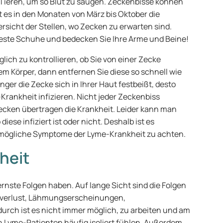
 Tieren, um so Blut zu saugen. Zeckenbisse können
t es in den Monaten von März bis Oktober die
ersicht der Stellen, wo Zecken zu erwarten sind.
 feste Schuhe und bedecken Sie Ihre Arme und Beine!
lich zu kontrollieren, ob Sie von einer Zecke
em Körper, dann entfernen Sie diese so schnell wie
ger die Zecke sich in Ihrer Haut festbeißt, desto
e-Krankheit infizieren. Nicht jeder Zeckenbiss
Zecken übertragen die Krankheit. Leider kann man
ese infiziert ist oder nicht. Deshalb ist es
 mögliche Symptome der Lyme-Krankheit zu achten.
heit
ernste Folgen haben. Auf lange Sicht sind die Folgen
sverlust, Lähmungserscheinungen,
ch ist es nicht immer möglich, zu arbeiten und am
 Lyme-Patienten häufig isoliert fühlen. Außerdem