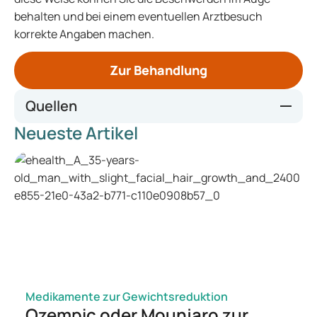
behalten und bei einem eventuellen Arztbesuch
korrekte Angaben machen.
Zur Behandlung
Quellen
Neueste Artikel
Mlds.nl
Maagproblemen.info
Maagdarmlever.nl
Medikamente zur Gewichtsreduktion
Ozempic oder Mounjaro zur