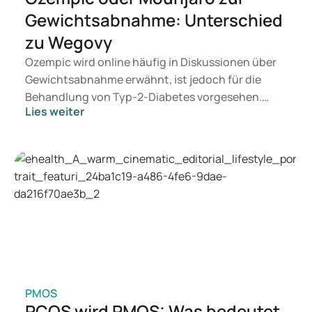
Gewichtsabnahme: Unterschied
zu Wegovy
Ozempic wird online häufig in Diskussionen über
Gewichtsabnahme erwähnt, ist jedoch für die
Behandlung von Typ-2-Diabetes vorgesehen.
Lies weiter
Wenn Sie eine Therapie zur Gewichtskontrolle
suchen, kommen eher Präparate wie Mounjaro
und Wegovy in Betracht. Welche Behandlung für
Sie geeignet ist, entscheidet ein Arzt auf
Grundlage Ihrer Gesundheit, Ihres BMI und Ihres
Medikamentenkonsums.
PMOS
PCOS wird PMOS: Was bedeutet