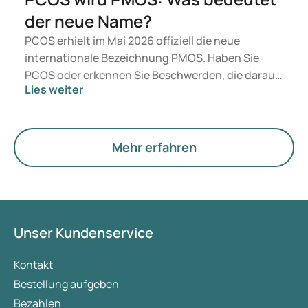
der neue Name?
PCOS erhielt im Mai 2026 offiziell die neue
internationale Bezeichnung PMOS. Haben Sie
PCOS oder erkennen Sie Beschwerden, die darauf
Lies weiter
hindeuten könnten? Medizinisch ändert sich
zunächst nichts. Der neue Begriff legt jedoch
mehr Gewicht auf Hormone, den Stoffwechsel und
die Funktion der Eierstöcke.
Mehr erfahren
Unser Kundenservice
Kontakt
Bestellung aufgeben
Bezahlen