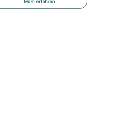
offwechsel und die Funktion der Eierstöcke.
Mehr erfahren