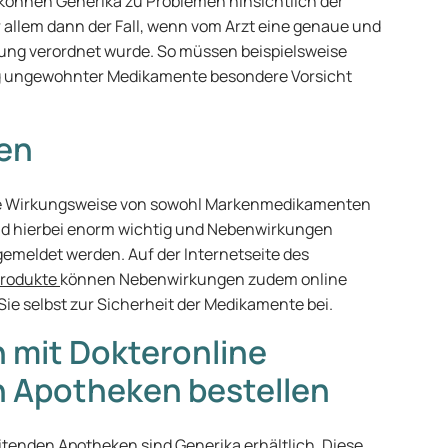
nnen Generika zu Problemen hinsichtlich der
 allem dann der Fall, wenn vom Arzt eine genaue und
rung verordnet wurde. So müssen beispielsweise
ng ungewohnter Medikamente besondere Vorsicht
en
die Wirkungsweise von sowohl Markenmedikamenten
ind hierbei enorm wichtig und Nebenwirkungen
gemeldet werden. Auf der Internetseite des
produkte
können Nebenwirkungen zudem online
ie selbst zur Sicherheit der Medikamente bei.
n mit Dokteronline
 Apotheken bestellen
nden Apotheken sind Generika erhältlich. Diese