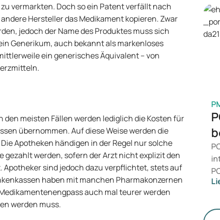
Pr
zu vermarkten. Doch so ein Patent verfällt nach
Be
andere Hersteller das Medikament kopieren. Zwar
is
erden, jedoch der Name des Produktes muss sich
Ge
 ein Generikum, auch bekannt als markenloses
M
ittlerweile ein generisches Äquivalent – von
erzmitteln.
P
P
 den meisten Fällen werden lediglich die Kosten für
b
ssen übernommen. Auf diese Weise werden die
 Die Apotheken händigen in der Regel nur solche
PC
ezahlt werden, sofern der Arzt nicht explizit den
in
potheker sind jedoch dazu verpflichtet, stets auf
PC
rankenkassen haben mit manchen Pharmakonzernen
Li
da
m Medikamentenengpass auch mal teurer werden
än
hen werden muss.
le