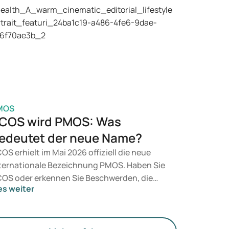
äparate wie Mounjaro und Wegovy in
tracht. Welche Behandlung für Sie geeignet
t, entscheidet ein Arzt auf Grundlage Ihrer
sundheit, Ihres BMI und Ihres
edikamentenkonsums.
MOS
COS wird PMOS: Was
edeutet der neue Name?
OS erhielt im Mai 2026 offiziell die neue
ternationale Bezeichnung PMOS. Haben Sie
OS oder erkennen Sie Beschwerden, die
es weiter
rauf hindeuten könnten? Medizinisch
dert sich zunächst nichts. Der neue Begriff
gt jedoch mehr Gewicht auf Hormone, den