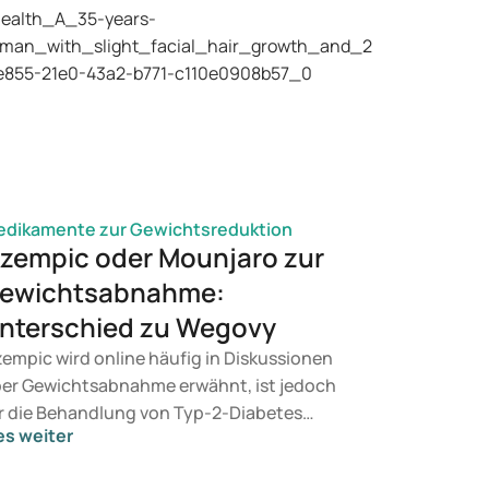
dikamente zur Gewichtsreduktion
zempic oder Mounjaro zur
ewichtsabnahme:
nterschied zu Wegovy
empic wird online häufig in Diskussionen
er Gewichtsabnahme erwähnt, ist jedoch
r die Behandlung von Typ-2-Diabetes
es weiter
rgesehen. Wenn Sie eine Therapie zur
wichtskontrolle suchen, kommen eher