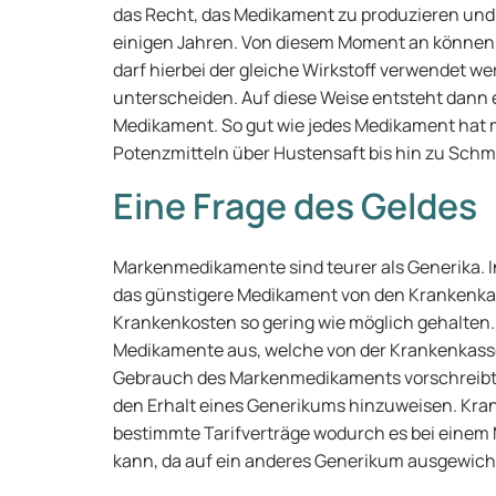
das Recht, das Medikament zu produzieren und 
einigen Jahren. Von diesem Moment an können 
darf hierbei der gleiche Wirkstoff verwendet w
unterscheiden. Auf diese Weise entsteht dann
Medikament. So gut wie jedes Medikament hat m
Potenzmitteln über Hustensaft bis hin zu Schm
Eine Frage des Geldes
Markenmedikamente sind teurer als Generika. In
das günstigere Medikament von den Krankenka
Krankenkosten so gering wie möglich gehalten.
Medikamente aus, welche von der Krankenkasse g
Gebrauch des Markenmedikaments vorschreibt. A
den Erhalt eines Generikums hinzuweisen. K
bestimmte Tarifverträge wodurch es bei eine
kann, da auf ein anderes Generikum ausgewic