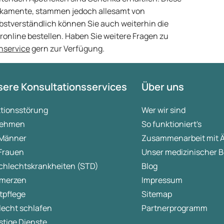
ikamente, stammen jedoch allesamt von
lbstverständlich können Sie auch weiterhin die
line bestellen. Haben Sie weitere Fragen zu
nservice
gern zur Verfügung.
ere Konsultationsservices
Über uns
ktionsstörung
Wer wir sind
ehmen
So funktioniert's
 Männer
Zusammenarbeit mit 
 Frauen
Unser medizinischer B
chlechtskrankheiten (STD)
Blog
merzen
Impressum
tpflege
Sitemap
lecht schlafen
Partnerprogramm
tige Dienste