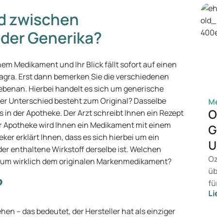
ed zwischen
der Generika?
em Medikament und Ihr Blick fällt sofort auf einen
gra. Erst dann bemerken Sie die verschiedenen
ebenan. Hierbei handelt es sich um generische
r Unterschied besteht zum Original? Dasselbe
Me
O
in der Apotheke. Der Arzt schreibt Ihnen ein Rezept
r Apotheke wird Ihnen ein Medikament mit einem
G
er erklärt Ihnen, dass es sich hierbei um ein
U
er enthaltene Wirkstoff derselbe ist. Welchen
Oz
ikum wirklich dem originalen Markenmedikament?
üb
?
fü
Li
vo
Ge
n – das bedeutet, der Hersteller hat als einziger