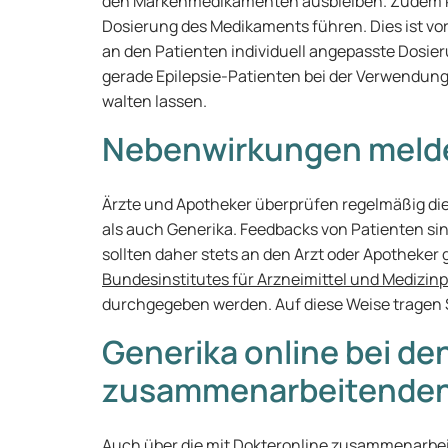
den Markenmedikamenten ausbleiben. Zudem kö
Dosierung des Medikaments führen. Dies ist vor
an den Patienten individuell angepasste Dosie
gerade Epilepsie-Patienten bei der Verwendu
walten lassen.
Nebenwirkungen meld
Ärzte und Apotheker überprüfen regelmäßig 
als auch Generika. Feedbacks von Patienten s
sollten daher stets an den Arzt oder Apotheker 
Bundesinstitutes für Arzneimittel und Medizin
durchgegeben werden. Auf diese Weise tragen S
Generika online bei de
zusammenarbeitenden
Auch über die mit
Dokteronline
zusammenarbeite