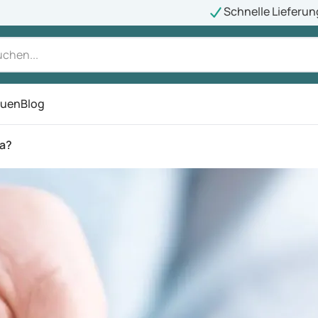
Schnelle Lieferun
auen
Blog
ü
a?