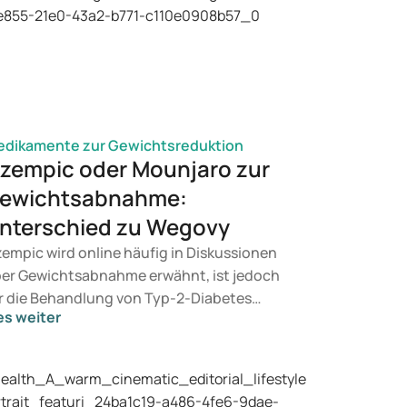
dikamente zur Gewichtsreduktion
zempic oder Mounjaro zur
ewichtsabnahme:
nterschied zu Wegovy
empic wird online häufig in Diskussionen
er Gewichtsabnahme erwähnt, ist jedoch
r die Behandlung von Typ-2-Diabetes
es weiter
rgesehen. Wenn Sie eine Therapie zur
wichtskontrolle suchen, kommen eher
äparate wie Mounjaro und Wegovy in
tracht. Welche Behandlung für Sie geeignet