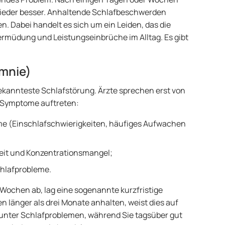
wieder besser. Anhaltende Schlafbeschwerden
. Dabei handelt es sich um ein Leiden, das die
ermüdung und Leistungseinbrüche im Alltag. Es gibt
omnie)
bekannteste Schlafstörung. Ärzte sprechen erst von
e Symptome auftreten:
me (Einschlafschwierigkeiten, häufiges Aufwachen
keit und Konzentrationsmangel;
hlafprobleme.
Wochen ab, lag eine sogenannte kurzfristige
n länger als drei Monate anhalten, weist dies auf
e unter Schlafproblemen, während Sie tagsüber gut