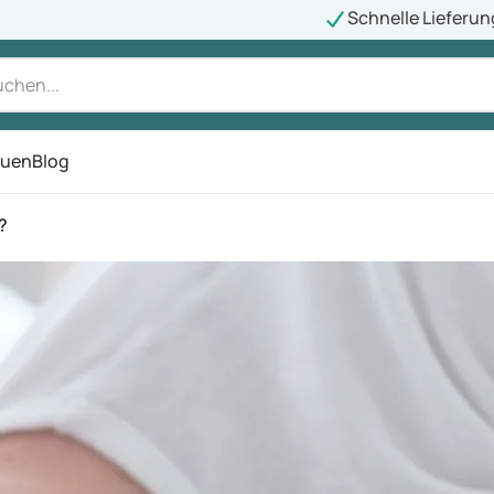
Schnelle Lieferun
auen
Blog
ü
?