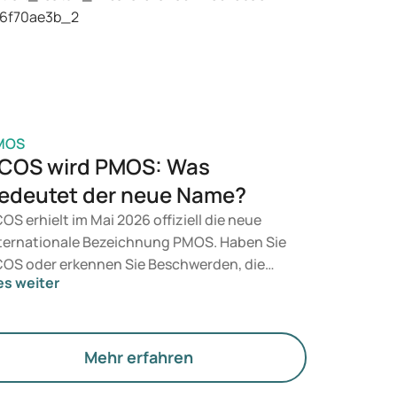
t, entscheidet ein Arzt auf Grundlage Ihrer
sundheit, Ihres BMI und Ihres
edikamentenkonsums.
MOS
COS wird PMOS: Was
edeutet der neue Name?
OS erhielt im Mai 2026 offiziell die neue
ternationale Bezeichnung PMOS. Haben Sie
OS oder erkennen Sie Beschwerden, die
es weiter
rauf hindeuten könnten? Medizinisch
dert sich zunächst nichts. Der neue Begriff
gt jedoch mehr Gewicht auf Hormone, den
offwechsel und die Funktion der Eierstöcke.
Mehr erfahren