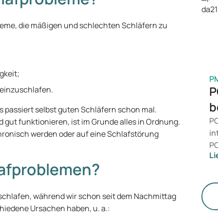
is
Ge
leme, die mäßigen und schlechten Schläfern zu
M
gkeit;
P
P
einzuschlafen.
b
s passiert selbst guten Schläfern schon mal.
PC
 gut funktionieren, ist im Grunde alles in Ordnung.
in
ronisch werden oder auf eine Schlafstörung
PC
Li
da
lafproblemen?
än
le
St
chlafen, während wir schon seit dem Nachmittag
iedene Ursachen haben, u. a.: