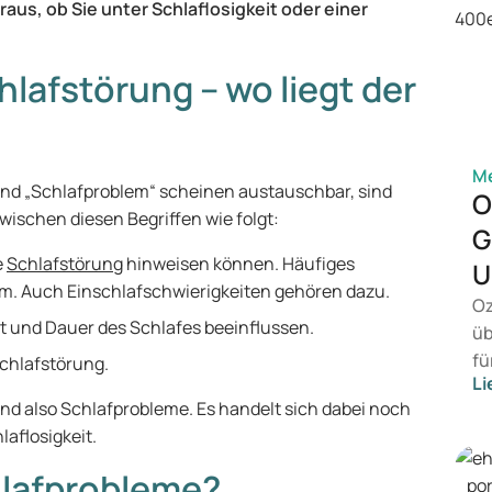
raus, ob Sie unter Schlaflosigkeit oder einer
lafstörung – wo liegt der
Me
“ und „Schlafproblem“ scheinen austauschbar, sind
O
wischen diesen Begriffen wie folgt:
G
e
Schlafstörung
hinweisen können. Häufiges
U
em. Auch Einschlafschwierigkeiten gehören dazu.
Oz
ät und Dauer des Schlafes beeinflussen.
üb
fü
Schlafstörung.
Li
vo
d also Schlafprobleme. Es handelt sich dabei noch
Ge
laflosigkeit.
Pr
Be
hlafprobleme?