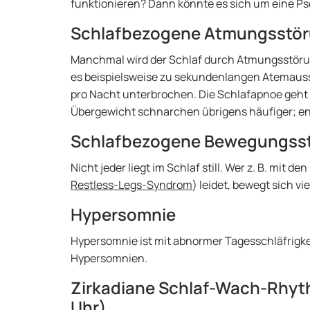
funktionieren? Dann könnte es sich um eine P
Schlafbezogene Atmungsstö
Manchmal wird der Schlaf durch Atmungsstörun
es beispielsweise zu sekundenlangen Atemausse
pro Nacht unterbrochen. Die Schlafapnoe geht
Übergewicht schnarchen übrigens häufiger; en
Schlafbezogene Bewegungss
Nicht jeder liegt im Schlaf still. Wer z. B. mit
Restless-Legs-Syndrom
) leidet, bewegt sich vi
Hypersomnie
Hypersomnie ist mit abnormer Tagesschläfrigke
Hypersomnien.
Zirkadiane Schlaf-Wach-Rhyt
Uhr)