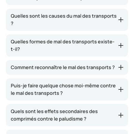
Par mal des transports, ou cinétose, on entend à la
Quelles sont les causes du mal des transports
fois le mal de voiture, le mal de l’air et le mal de mer.
?
Ces trois formes ont la même origine : un moyen de
transport en mouvement qui peut perturber
Quelles formes de mal des transports existe-
considérablement votre organe de l’équilibre. Cela
t-il?
provoque des nausées et des vomissements. La
bonne nouvelle est que le mal des transports
disparaît généralement dès que le voyage est
Comment reconnaître le mal des transports ?
terminé.
Puis-je faire quelque chose moi-même contre
le mal des transports ?
Quels sont les effets secondaires des
comprimés contre le paludisme ?