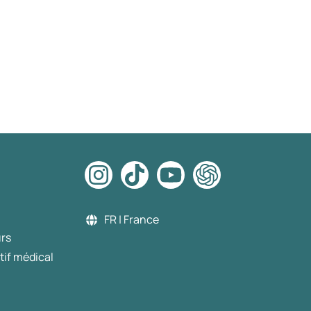
fortement.
FR | France
urs
tif médical