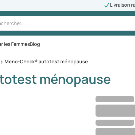
Livraison r
r les Femmes
Blog
Meno-Check® autotest ménopause
totest ménopause