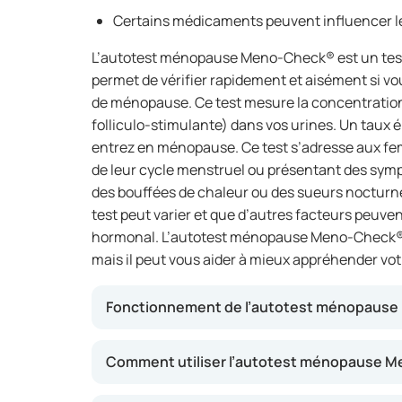
Certains médicaments peuvent influencer le 
L’autotest ménopause Meno-Check® est un test 
permet de vérifier rapidement et aisément si vo
de ménopause. Ce test mesure la concentrati
folliculo-stimulante) dans vos urines. Un taux 
entrez en ménopause. Ce test s’adresse aux f
de leur cycle menstruel ou présentant des sym
des bouffées de chaleur ou des sueurs nocturnes
test peut varier et que d’autres facteurs peuve
hormonal. L’autotest ménopause Meno-Check® 
mais il peut vous aider à mieux appréhender vo
Fonctionnement de l’autotest ménopaus
Le test fonctionne en mesurant le taux de FSH
Comment utiliser l’autotest ménopause 
ménopause, cette hormone augmente fréquem
moins d’œstrogènes. En appliquant un échanti