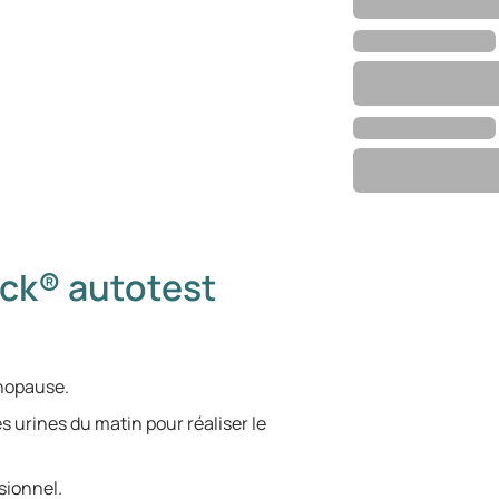
ck® autotest
énopause.
s urines du matin pour réaliser le
sionnel.