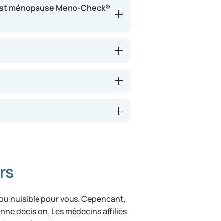
totest ménopause Meno-Check®
inutes. Un taux élevé de FSH peut
la n’est pas systématique. Le test
un diagnostic définitif.
rs
 ou nuisible pour vous. Cependant,
bonne décision. Les médecins affiliés