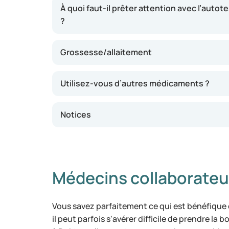
À quoi faut-il prêter attention avec l’au
test, vous obtenez un résultat en quelques m
?
indiquer que vous êtes en ménopause, mais ce
fournit une indication, mais ne constitue pas 
Grossesse/allaitement
Utilisez-vous d’autres médicaments ?
Notices
Médecins collaborateu
Vous savez parfaitement ce qui est bénéfique
il peut parfois s'avérer difficile de prendre la 