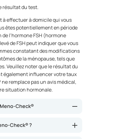
résultat du test.
à effectuer à domicile qui vous
us êtes potentiellement en période
on de l’hormone FSH (hormone
élevé de FSH peut indiquer que vous
emmes constatant des modifications
ptômes de la ménopause, tels que
. Veuillez noter que le résultat du
nt également influencer votre taux
ne remplace pas un avis médical,
tre situation hormonale.
e Meno-Check®
 dans vos urines. Au cours de la
Meno-Check® ?
ment, car l’organisme produit
llon d’urine sur la bandelette de