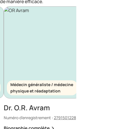
de manière efficace.
Médecin généraliste / médecine
Médecin généraliste
physique et réadaptation
d’urgence
Dr. O.R. Avram
Dr. E. Maescu
Numéro d’enregistrement :
2791501228
Numéro d’enregistrement 
Biographie complète
Biographie complète