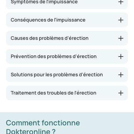
Symptômes de l'impuissance
complexe de l'érection est perturbé. Normalement,
les stimulations sexuelles entraînent une dilatation
Conséquences de l'impuissance
des vaisseaux sanguins dans le pénis, permettant
un afflux sanguin accru. Cela remplit les corps
caverneux, rendant ainsi le pénis rigide. Toutefois,
Causes des problèmes d'érection
en cas de trouble de l'érection, les vaisseaux
sanguins ne se dilatent pas suffisamment ou le
Prévention des problèmes d'érection
sang s'écoule trop rapidement, ce qui provoque des
difficultés d'érection.
Solutions pour les problèmes d'érection
Traitement des troubles de l'érection
Comment fonctionne
Dokteronline ?