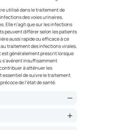
re utilisé dans le traitement de
infections des voies urinaires,
. Elle n’agit que sur les infections
s peuvent différer selon les patients
ière aussi rapide ou efficace à ce
 au traitement des infections virales,
t est généralement prescrit lorsque
ou s’avèrent insuffisamment
t contribuer à atténuer les
t essentiel de suivre le traitement
précoce de l’état de santé.
actéries, ce qui permet de traiter
tilisé dans le cadre d’infections
n des symptômes est généralement