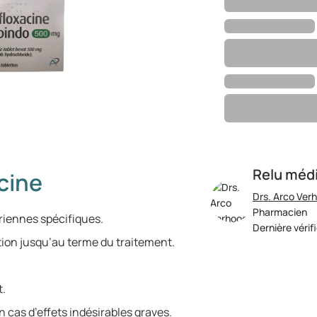
Relu méd
cine
Drs. Arco Ver
Pharmacien
ériennes spécifiques.
Dernière vérif
tion jusqu’au terme du traitement.
t.
cas d’effets indésirables graves.