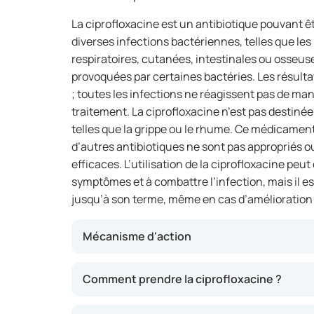
La ciprofloxacine est un antibiotique pouvant êt
diverses infections bactériennes, telles que les 
respiratoires, cutanées, intestinales ou osseuses
provoquées par certaines bactéries. Les résultat
; toutes les infections ne réagissent pas de man
traitement. La ciprofloxacine n’est pas destinée
telles que la grippe ou le rhume. Ce médicamen
d’autres antibiotiques ne sont pas appropriés 
efficaces. L’utilisation de la ciprofloxacine peu
symptômes et à combattre l’infection, mais il es
jusqu’à son terme, même en cas d’amélioration 
Mécanisme d'action
La ciprofloxacine inhibe la prolifération des b
Comment prendre la ciprofloxacine ?
l’infection. Ce médicament est fréquemment u
persistantes ou complexes. Une amélioratio