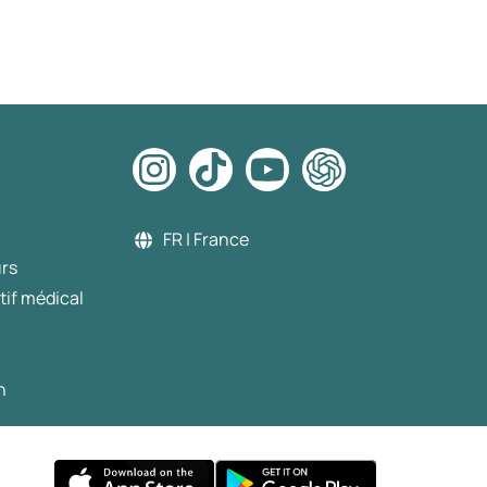
FR | France
urs
tif médical
n