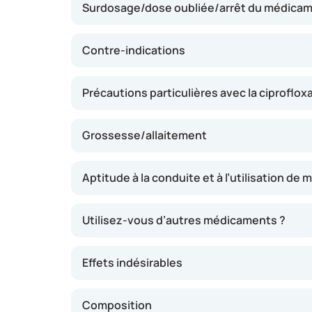
Surdosage/dose oubliée/arrêt du médica
observée sous quelques jours. Il est primordial
conformément à la prescription afin d’éviter
résistance bactérienne.
Contre-indications
Précautions particulières avec la ciproflox
Grossesse/allaitement
Aptitude à la conduite et à l’utilisation de
Utilisez-vous d’autres médicaments ?
Effets indésirables
Composition