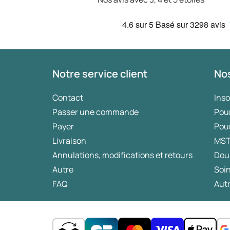
4.6
sur 5
Basé sur
3298 avis
Notre service client
Nos
Contact
Ins
Passer une commande
Pou
Payer
Pou
Livraison
MS
Annulations, modifications et retours
Dou
Autre
Soin
FAQ
Autr