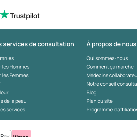
 services de consultation
À propos de nous
omnies
Qui sommes-nous
r les Hommes
Comment ça marche
r les Femmes
Médecins collaborate
T
Notre conseil consulta
leur
Blog
s de la peau
Plan du site
es services
Programme d'affiliatio