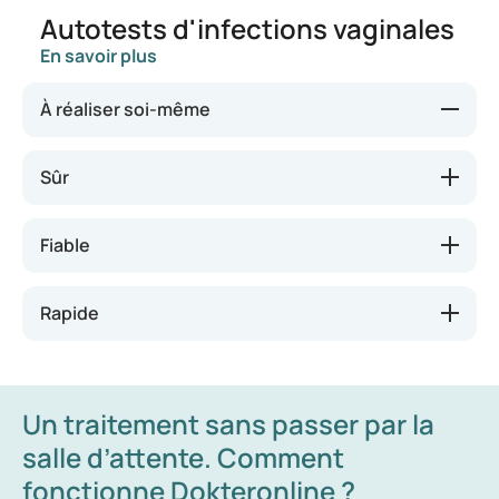
Autotests d'infections vaginales
En savoir plus
À réaliser soi-même
Nos autotests sont faciles à utiliser et peuvent être
Sûr
réalisés en tout lieu. Vous avez désormais la
possibilité de contrôler votre santé vous-même,
Fiable
sans devoir consulter votre médecin généraliste ou
vous rendre à l’hôpital, au moment qui vous
convient le mieux.
Rapide
Un traitement sans passer par la
salle d’attente. Comment
fonctionne Dokteronline ?