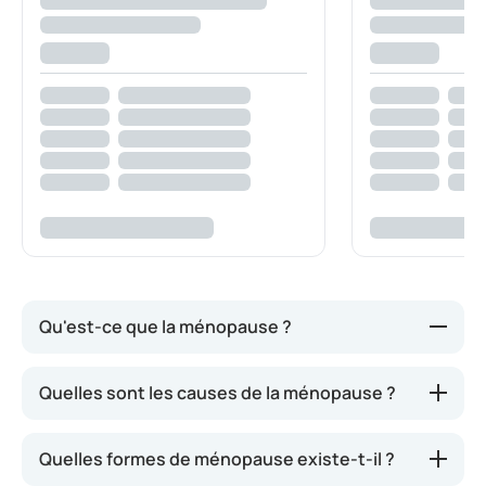
Qu'est-ce que la ménopause ?
Chez les femmes entre 45 et 55 ans, l’activité
Quelles sont les causes de la ménopause ?
ovarienne diminue progressivement, car la réserve
d’ovocytes fertiles s’épuise. Lorsqu’aucun ovocyte
Quelles formes de ménopause existe-t-il ?
n’est libéré, la production d’œstrogènes diminue.