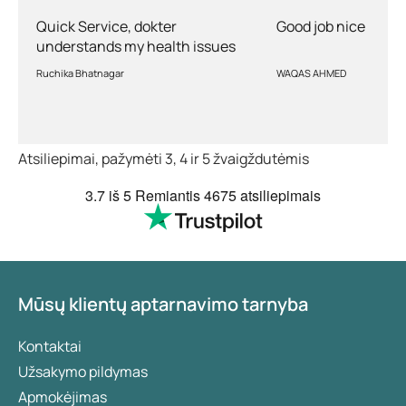
Quick Service, dokter
Good job nice
understands my health issues
and good diagnosis
Ruchika Bhatnagar
WAQAS AHMED
Atsiliepimai, pažymėti 3, 4 ir 5 žvaigždutėmis
3.7
iš 5
Remiantis
4675 atsiliepimais
Mūsų klientų aptarnavimo tarnyba
Kontaktai
Užsakymo pildymas
Apmokėjimas