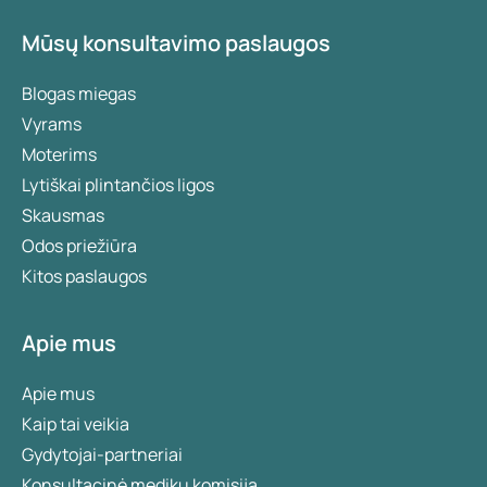
Mūsų konsultavimo paslaugos
Blogas miegas
Vyrams
Moterims
Lytiškai plintančios ligos
Skausmas
Odos priežiūra
Kitos paslaugos
Apie mus
Apie mus
Kaip tai veikia
Gydytojai-partneriai
Konsultacinė medikų komisija