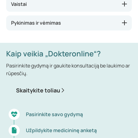
Skrandžio ar žarnyno sutrikimai gali kilti dėl įvairių
Vaistai
priežasčių. Prasta virškinimo trakto veikla, stresas,
hormoniniai svyravimai, apsinuodijimas maistu,
Pykinimas ir vėmimas
sutrikusi žarnyno mikroflora, infekcijos ir alerginės
reakcijos – visa tai gali lemti skrandžio ar žarnyno
problemas. Dėl šių priežasčių galite jausti pykinimą,
vėmimą, pilvo pūtimą, pilvo skausmą, viduriavimą ar
Kaip veikia „Dokteronline“?
užkietėjimą.
Pasirinkite gydymą ir gaukite konsultaciją be laukimo ar
rūpesčių.
Skaitykite toliau
Pasirinkite savo gydymą
Užpildykite medicininę anketą