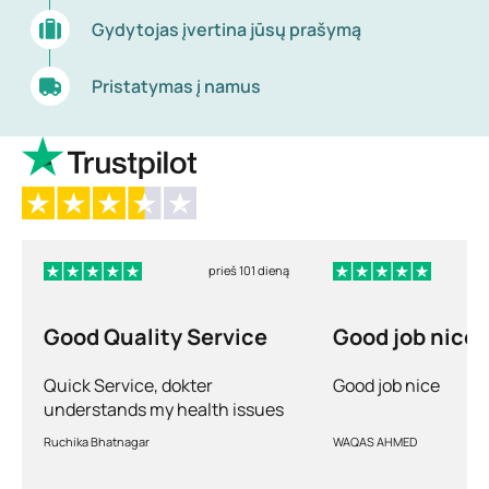
Gydytojas įvertina jūsų prašymą
Pristatymas į namus
prieš 101 dieną
Good Quality Service
Good job nice
Quick Service, dokter
Good job nice
understands my health issues
and good diagnosis
Ruchika Bhatnagar
WAQAS AHMED