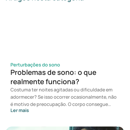
https://www.health.harvard.edu/mind-and-mood/six-
relaxation-techniques-to-reduce-stress
https://www.health.harvard.edu/mind-and-mood/tips-for-
beating-anxiety-to-get-a-better-nights-sleep
https://www.webmd.com/sleep-disorders/breathing-
techniques-sleep
Perturbações do sono
Problemas de sono: o que
realmente funciona?
Costuma ter noites agitadas ou dificuldade em
adormecer? Se isso ocorrer ocasionalmente, não
é motivo de preocupação. O corpo consegue
Ler mais
recuperar-se por si só. Contudo, torna-se
problemático quando se transforma num padrão
crónico, conduzindo a sérios problemas de sono.