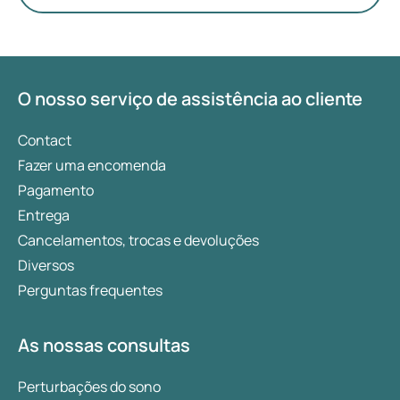
reparador. Muitas vezes associamos este
hormônio ao stress, mas ele desempenha muitas
outras funções. Neste artigo, abordaremos
brevemente o que é o cortisol, a sua relação com o
sono e apresentaremos dicas para reduzir este
O nosso serviço de assistência ao cliente
hormônio, relaxar e melhorar a qualidade do sono.
Contact
Fazer uma encomenda
Pagamento
Entrega
Cancelamentos, trocas e devoluções
Diversos
Perguntas frequentes
As nossas consultas
Perturbações do sono