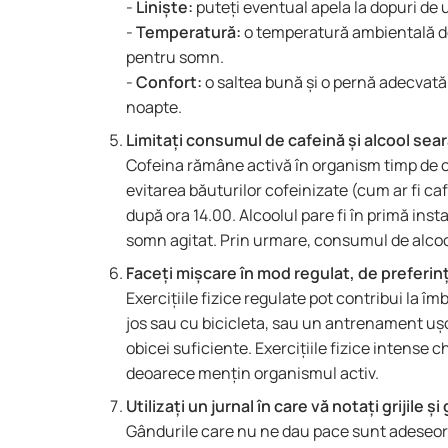
-
Liniște:
puteți eventual apela la dopuri de 
-
Temperatură:
o temperatură ambientală de
pentru somn.
-
Confort:
o saltea bună și o pernă adecvată o
noapte.
Limitați consumul de cafeină și alcool sea
Cofeina rămâne activă în organism timp de c
evitarea băuturilor cofeinizate (cum ar fi ca
după ora 14.00. Alcoolul pare fi în primă ins
somn agitat. Prin urmare, consumul de alcoo
Faceți mișcare în mod regulat, de preferință
Exercițiile fizice regulate pot contribui la î
jos sau cu bicicleta, sau un antrenament ușo
obicei suficiente. Exercițiile fizice intense
deoarece mențin organismul activ.
Utilizați un jurnal în care vă notați grijile ș
Gândurile care nu ne dau pace sunt adeseor