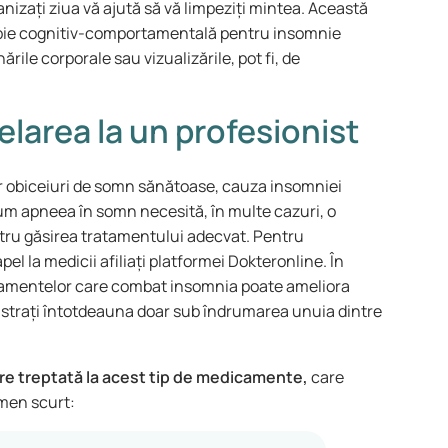
ganizați ziua vă ajută să vă limpeziți mintea. Această
apie cognitiv-comportamentală pentru insomnie
ările corporale sau vizualizările, pot fi, de
area la un profesionist
r obiceiuri de somn sănătoase, cauza insomniei
cum apneea în somn necesită, în multe cazuri, o
tru găsirea tratamentului adecvat. Pentru
l la medicii afiliați platformei Dokteronline. În
icamentelor care combat insomnia poate ameliora
istrați întotdeauna doar sub îndrumarea unuia dintre
re treptată la acest tip de medicamente,
care
ermen scurt: