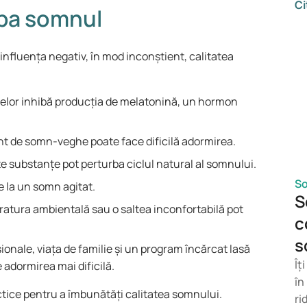
Ci
câ
rba somnul
du
de
influența negativ, în mod inconștient, calitatea
af
co
im
elor inhibă producția de melatonină, un hormon
me
pl
nt de somn-veghe poate face dificilă adormirea.
al
in
e substanțe pot perturba ciclul natural al somnului.
sa
So
e la un somn agitat.
vo
S
atura ambientală sau o saltea inconfortabilă pot
so
c
s
nale, viața de familie și un program încărcat lasă
Îț
 adormirea mai dificilă.
în
actice pentru a îmbunătăți calitatea somnului.
ri