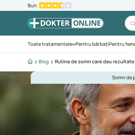
Bun
Toate tratamentele
Pentru bărbați
Pentru fem
Deschide meniul
Blog
Rutine de somn care dau rezultate:
Somn de p