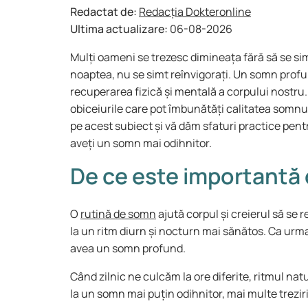
Redactat de:
Redacția Dokteronline
Ultima actualizare:
06-08-2026
Mulți oameni se trezesc dimineața fără să se si
noaptea, nu se simt reînvigorați. Un somn profu
recuperarea fizică și mentală a corpului nostru. 
obiceiurile care pot îmbunătăți calitatea somnul
pe acest subiect și vă dăm sfaturi practice pent
aveți un somn mai odihnitor.
De ce este importantă 
O
rutină de somn
ajută corpul și creierul să se
la un ritm diurn și nocturn mai sănătos. Ca ur
avea un somn profund.
Când zilnic ne culcăm la ore diferite, ritmul nat
la un somn mai puțin odihnitor, mai multe trezir