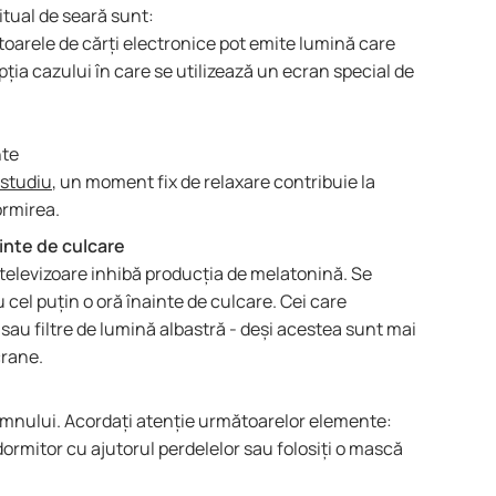
tual de seară sunt:
ititoarele de cărți electronice pot emite lumină care
ia cazului în care se utilizează un ecran special de
nte
studiu
, un moment fix de relaxare contribuie la
ormirea.
ainte de culcare
 televizoare inhibă producția de melatonină. Se
el puțin o oră înainte de culcare. Cei care
sau filtre de lumină albastră - deși acestea sunt mai
crane.
omnului. Acordați atenție următoarelor elemente:
ormitor cu ajutorul perdelelor sau folosiți o mască