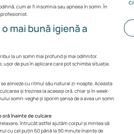
Ci
pe
 odihnă, cum ar fi insomnia sau apneea în somn. În
in
 profesionist.
(r
 o mai bună igienă a
du
de
so
ad
ribui la un somn mai profund și mai odihnitor.
im
, ușor de pus în aplicare care pot schimba situația.
es
câ
ac
se alinieze cu ritmul său natural zi-noapte. Aceasta
so
lcarea și trezirea la aceeași oră, chiar și în week-
itmului somn-veghe și sporim șansa de a avea un somn
o oră înainte de culcare
a relaxare, întrucât astfel ajutăm corpul și mintea să
tmul cu cel puțin 60 până la 90 minute înainte de