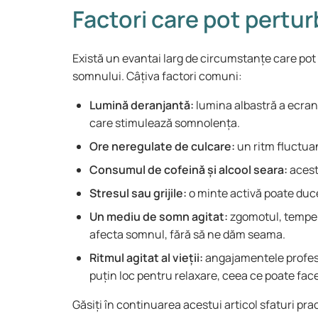
Factori care pot pertu
Există un evantai larg de circumstanțe care pot 
somnului. Câțiva factori comuni:
Lumină deranjantă:
lumina albastră a ecran
care stimulează somnolența.
Ore neregulate de culcare:
un ritm fluctua
Consumul de cofeină și alcool seara:
acest
Stresul sau grijile:
o minte activă poate duc
Un mediu de somn agitat:
zgomotul, temper
afecta somnul, fără să ne dăm seama.
Ritmul agitat al vieții:
angajamentele profesio
puțin loc pentru relaxare, ceea ce poate face
Găsiți în continuarea acestui articol sfaturi pr