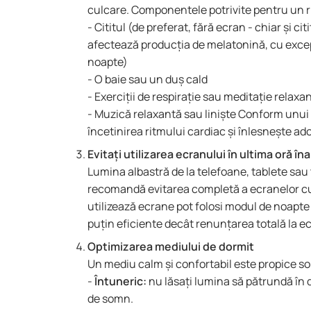
culcare. Componentele potrivite pentru un ri
- Cititul (de preferat, fără ecran - chiar și c
afectează producția de melatonină, cu excepț
noapte)
- O baie sau un duș cald
- Exerciții de respirație sau meditație relaxa
- Muzică relaxantă sau liniște Conform unui
încetinirea ritmului cardiac și înlesnește ad
Evitați utilizarea ecranului în ultima oră în
Lumina albastră de la telefoane, tablete sau
recomandă evitarea completă a ecranelor cu c
utilizează ecrane pot folosi modul de noapte 
puțin eficiente decât renunțarea totală la e
Optimizarea mediului de dormit
Un mediu calm și confortabil este propice s
-
Întuneric:
nu lăsați lumina să pătrundă în d
de somn.