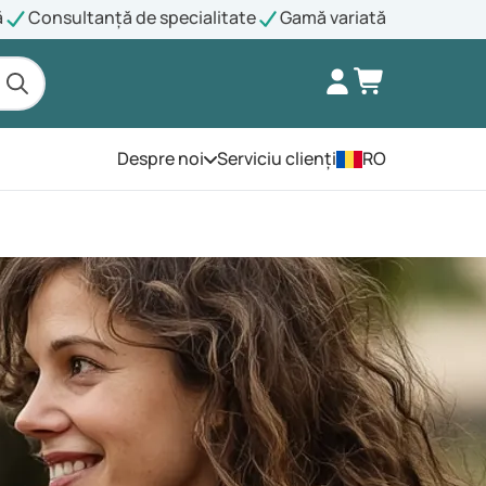
ă
Consultanță de specialitate
Gamă variată
Despre noi
Serviciu clienți
RO
Deschide meniul