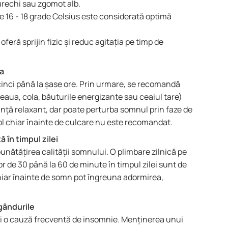
urechi sau zgomot alb.
 16 - 18 grade Celsius este considerată optimă
feră sprijin fizic și reduc agitația pe timp de
ra
inci până la șase ore. Prin urmare, se recomandă
feaua, cola, băuturile energizante sau ceaiul tare)
tanță relaxant, dar poate perturba somnul prin faze de
l chiar înainte de culcare nu este recomandat.
 în timpul zilei
mbunătățirea calității somnului. O plimbare zilnică pe
r de 30 până la 60 de minute în timpul zilei sunt de
 chiar înainte de somn pot îngreuna adormirea,
i gândurile
i o cauză frecventă de insomnie. Menținerea unui