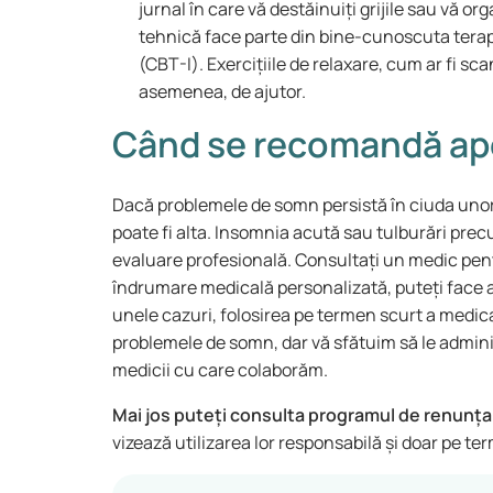
jurnal în care vă destăinuiți grijile sau vă or
tehnică face parte din bine-cunoscuta ter
(CBT-I). Exercițiile de relaxare, cum ar fi scan
asemenea, de ajutor.
Când se recomandă apel
Dacă problemele de somn persistă în ciuda uno
poate fi alta. Insomnia acută sau tulburări pre
evaluare profesională. Consultați un medic pen
îndrumare medicală personalizată, puteți face ape
unele cazuri, folosirea pe termen scurt a med
problemele de somn, dar vă sfătuim să le admin
medicii cu care colaborăm.
Mai jos puteți consulta programul de renunța
vizează utilizarea lor responsabilă și doar pe t