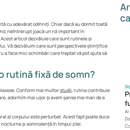
Ar
ca
mtă cu adevărat odihniți. Chiar dacă au dormit toată
nd, neîntrerupt joacă un rol important în
Acest articol dezvăluie care sunt rutinele și
ui. Vă dezvăluim care sunt perspectivele științifice
ru a face mici schimbări care treptat vă pot ajuta să
o rutină fixă de somn?
So
 relaxeze. Conform mai multor
studii
, rutina contribuie
P
mare, adormim mai ușor și avem șanse mai mari de a
f
Ai
ural al corpului este perturbat. Acest fapt poate duce
Da
i nocturne și somnolență în timpul zilei.
Co