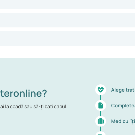
teronline?
Alege trat
Completea
ai la coadă sau să-ți bați capul.
Medicul îț