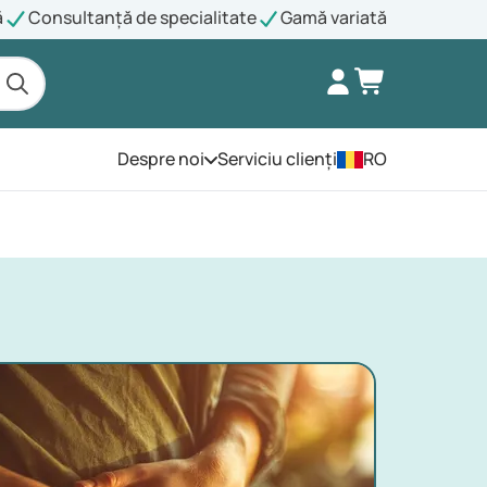
ă
Consultanță de specialitate
Gamă variată
Despre noi
Serviciu clienți
RO
Deschide meniul