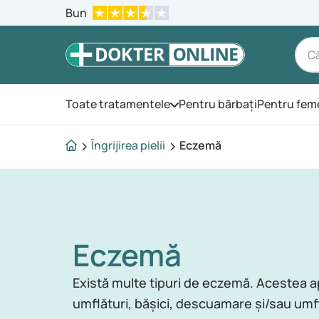
Bun
Toate tratamentele
Pentru bărbați
Pentru fem
Deschide meniul
Îngrijirea pielii
Eczemă
Eczemă
Există multe tipuri de eczemă. Acestea ap
umflături, bășici, descuamare și/sau umfl