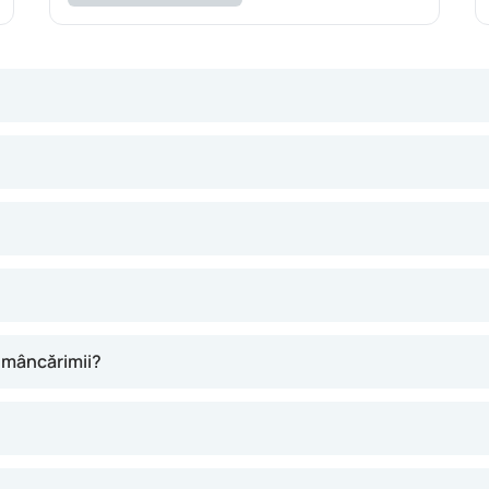
ielii cauzată de o reacție inflamatorie a pielii. Din cauza ast
 umedă. Eczema e adesea însoțită de mâncărime intensă.
a mâncărimii?