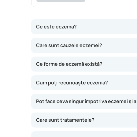
Ce este eczema?
Eczema e o afecțiune cronică necontagioasă a p
Care sunt cauzele eczemei?
edem, fisuri sau cruste. Uneori, erupția e și
Ce forme de eczemă există?
Cum poți recunoaște eczema?
Pot face ceva singur împotriva eczemei și 
Care sunt tratamentele?