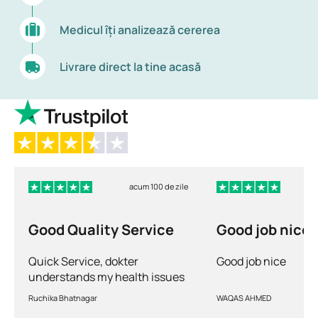
Medicul îți analizează cererea
Livrare direct la tine acasă
acum 100 de zile
Good Quality Service
Good job nice
Quick Service, dokter
Good job nice
understands my health issues
and good diagnosis
Ruchika Bhatnagar
WAQAS AHMED