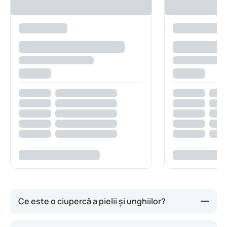
Ce este o ciupercă a pielii și unghiilor?
Infecțiile cu ciuperci și drojdii în țesuturi și organe,