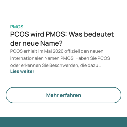
PMOS
PCOS wird PMOS: Was bedeutet
der neue Name?
PCOS erhielt im Mai 2026 offiziell den neuen
internationalen Namen PMOS. Haben Sie PCOS
oder erkennen Sie Beschwerden, die dazu
Lies weiter
passen? Medizinisch ändert sich vorerst nichts.
Der neue Begriff legt jedoch mehr Gewicht auf
Hormone, den Stoffwechsel und die Funktion der
Eierstöcke.
Mehr erfahren