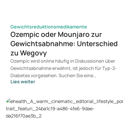
Gewichtsreduktionsmedikamente
Ozempic oder Mounjaro zur
Gewichtsabnahme: Unterschied
zu Wegovy
Ozempic wird online häufig in Diskussionen über
Gewichtsabnahme erwähnt, ist jedoch für Typ-2-
Diabetes vorgesehen. Suchen Sie eine
Lies weiter
Behandlung zur Gewichtskontrolle, kommen eher
Mittel wie Mounjaro und Wegovy in Betracht.
Welche Behandlung geeignet ist, entscheidet ein
Arzt auf Basis Ihrer Gesundheit, Ihres BMI und
Ihres Medikamentengebrauchs.