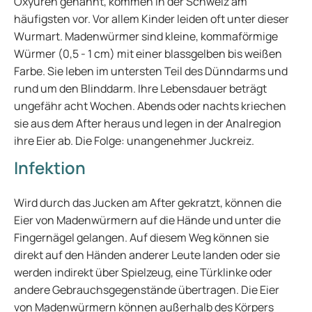
Oxyuren genannt, kommen in der Schweiz am
häufigsten vor. Vor allem Kinder leiden oft unter dieser
Wurmart. Madenwürmer sind kleine, kommaförmige
Würmer (0,5 - 1 cm) mit einer blassgelben bis weißen
Farbe. Sie leben im untersten Teil des Dünndarms und
rund um den Blinddarm. Ihre Lebensdauer beträgt
ungefähr acht Wochen. Abends oder nachts kriechen
sie aus dem After heraus und legen in der Analregion
ihre Eier ab. Die Folge: unangenehmer Juckreiz.
Infektion
Wird durch das Jucken am After gekratzt, können die
Eier von Madenwürmern auf die Hände und unter die
Fingernägel gelangen. Auf diesem Weg können sie
direkt auf den Händen anderer Leute landen oder sie
werden indirekt über Spielzeug, eine Türklinke oder
andere Gebrauchsgegenstände übertragen. Die Eier
von Madenwürmern können außerhalb des Körpers