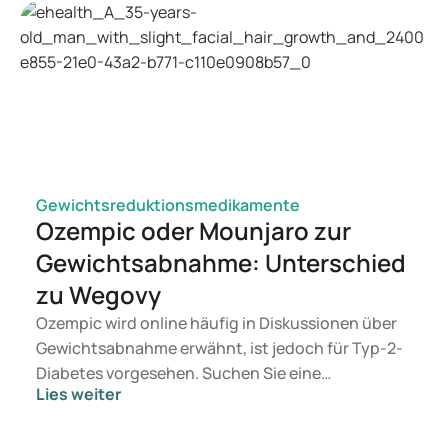
Gewichtsreduktionsmedikamente
Ozempic oder Mounjaro zur
Gewichtsabnahme: Unterschied
zu Wegovy
Ozempic wird online häufig in Diskussionen über
Gewichtsabnahme erwähnt, ist jedoch für Typ-2-
Diabetes vorgesehen. Suchen Sie eine
Lies weiter
Behandlung zur Gewichtskontrolle, kommen eher
Mittel wie Mounjaro und Wegovy in Betracht.