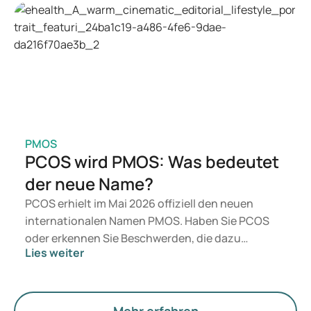
Welche Behandlung geeignet ist, entscheidet ein
Arzt auf Basis Ihrer Gesundheit, Ihres BMI und
Ihres Medikamentengebrauchs.
PMOS
PCOS wird PMOS: Was bedeutet
der neue Name?
PCOS erhielt im Mai 2026 offiziell den neuen
internationalen Namen PMOS. Haben Sie PCOS
oder erkennen Sie Beschwerden, die dazu
Lies weiter
passen? Medizinisch ändert sich vorerst nichts.
Der neue Begriff legt jedoch mehr Gewicht auf
Hormone, den Stoffwechsel und die Funktion der
Eierstöcke.