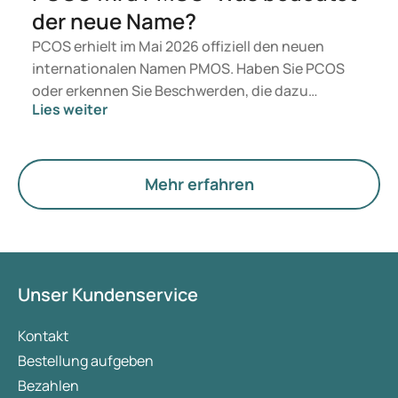
der neue Name?
PCOS erhielt im Mai 2026 offiziell den neuen
internationalen Namen PMOS. Haben Sie PCOS
oder erkennen Sie Beschwerden, die dazu
Lies weiter
passen? Medizinisch ändert sich vorerst nichts.
Der neue Begriff legt jedoch mehr Gewicht auf
Hormone, den Stoffwechsel und die Funktion der
Eierstöcke.
Mehr erfahren
Unser Kundenservice
Kontakt
Bestellung aufgeben
Bezahlen