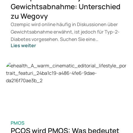
Gewichtsabnahme: Unterschied
zu Wegovy
Ozempic wird online häufig in Diskussionen über
Gewichtsabnahme erwähnt, ist jedoch für Typ-2-
Diabetes vorgesehen. Suchen Sie eine
Lies weiter
Behandlung zur Gewichtskontrolle, kommen eher
Mittel wie Mounjaro und Wegovy in Betracht.
Welche Behandlung geeignet ist, entscheidet ein
Arzt auf Basis Ihrer Gesundheit, Ihres BMI und
Ihres Medikamentengebrauchs.
PMOS
PCOS wird PMOS: Was bedeutet