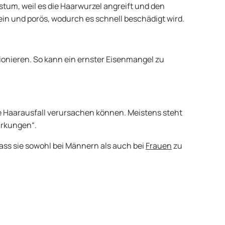
tum, weil es die Haarwurzel angreift und den
ein und porös, wodurch es schnell beschädigt wird.
ionieren. So kann ein ernster Eisenmangel zu
e Haarausfall verursachen können. Meistens steht
irkungen“.
ss sie sowohl bei Männern als auch bei
Frauen
zu