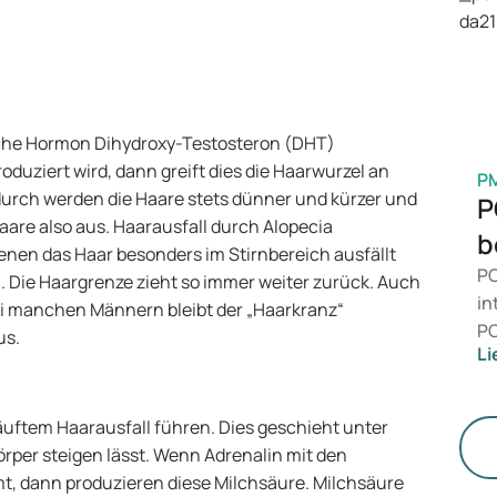
Ge
M
iche Hormon Dihydroxy-Testosteron (DHT)
oduziert wird, dann greift dies die Haarwurzel an
P
durch werden die Haare stets dünner und kürzer und
P
Haare also aus. Haarausfall durch Alopecia
b
enen das Haar besonders im Stirnbereich ausfällt
PC
Die Haargrenze zieht so immer weiter zurück. Auch
in
ei manchen Männern bleibt der „Haarkranz“
PC
us.
Li
da
ni
Ge
uftem Haarausfall führen. Dies geschieht unter
di
örper steigen lässt. Wenn Adrenalin mit den
t, dann produzieren diese Milchsäure. Milchsäure