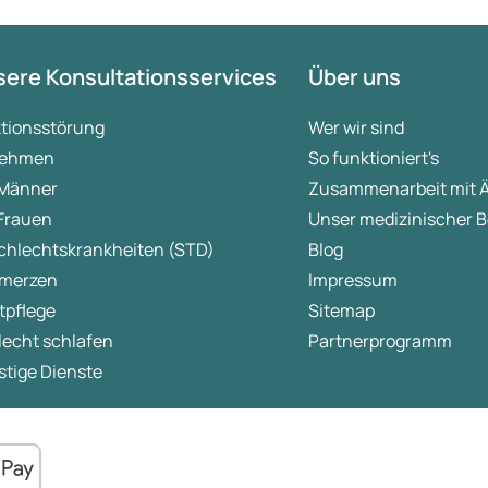
ere Konsultationsservices
Über uns
ktionsstörung
Wer wir sind
ehmen
So funktioniert's
 Männer
Zusammenarbeit mit 
 Frauen
Unser medizinischer B
chlechtskrankheiten (STD)
Blog
merzen
Impressum
tpflege
Sitemap
lecht schlafen
Partnerprogramm
tige Dienste