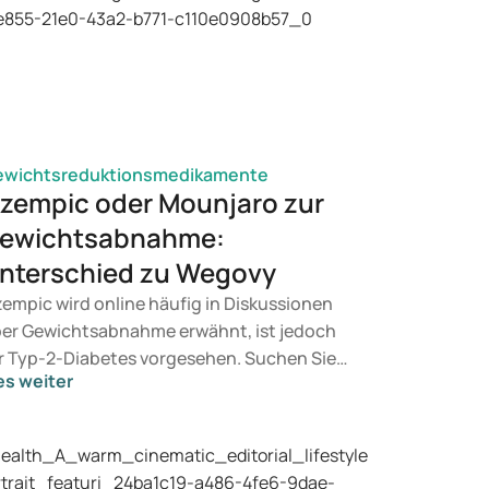
ewichtsreduktionsmedikamente
zempic oder Mounjaro zur
ewichtsabnahme:
nterschied zu Wegovy
empic wird online häufig in Diskussionen
er Gewichtsabnahme erwähnt, ist jedoch
r Typ-2-Diabetes vorgesehen. Suchen Sie
es weiter
ne Behandlung zur Gewichtskontrolle,
mmen eher Mittel wie Mounjaro und Wegovy
 Betracht. Welche Behandlung geeignet ist,
tscheidet ein Arzt auf Basis Ihrer