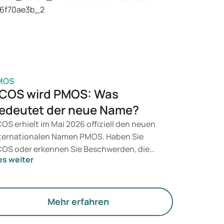
sundheit, Ihres BMI und Ihres
edikamentengebrauchs.
MOS
COS wird PMOS: Was
edeutet der neue Name?
OS erhielt im Mai 2026 offiziell den neuen
ternationalen Namen PMOS. Haben Sie
OS oder erkennen Sie Beschwerden, die
es weiter
zu passen? Medizinisch ändert sich vorerst
chts. Der neue Begriff legt jedoch mehr
wicht auf Hormone, den Stoffwechsel und
e Funktion der Eierstöcke.
Mehr erfahren