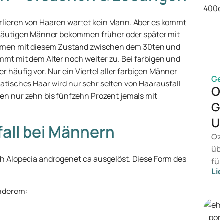
erlieren von Haaren
wartet kein Mann. Aber es kommt
llhäutigen Männer bekommen früher oder später mit
ommen mit diesem Zustand zwischen dem 30ten und
mmt mit dem Alter noch weiter zu. Bei farbigen und
häufig vor. Nur ein Viertel aller farbigen Männer
G
tisches Haar wird nur sehr selten von Haarausfall
O
en nur zehn bis fünfzehn Prozent jemals mit
G
U
all bei Männern
Oz
üb
h Alopecia androgenetica ausgelöst. Diese Form des
fü
Li
ei
ko
anderem:
in
en