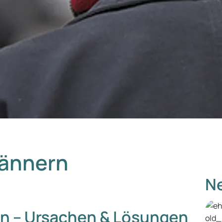
Männern
Ne
rn – Ursachen & Lösungen