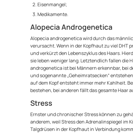
Eisenmangel;
Medikamente.
Alopecia Androgenetica
Alopecia androgenetica wird durch das männl
verursacht. Wenn in der Kopfhaut zu viel DHT pr
und verkürzt den Lebenszyklus des Haars. Hier
sie leben weniger lang. Letztendlich fallen die 
androgenetica ist bei Männern erkennbar, bei d
und sogenannte „Geheimratsecken“ entstehen. 
auf dem Kopf entsteht immer mehr Kahlheit. B
bestehen, bei anderen fällt das gesamte Haar a
Stress
Ernster und chronischer Stress können zu gehä
anderem, weil Stress den Adrenalinspiegel im K
Talgdrüsen in der Kopfhaut in Verbindung komm