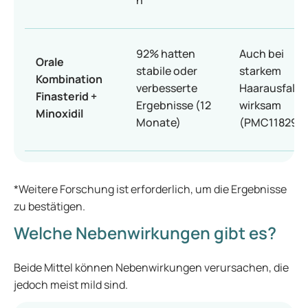
n
92% hatten
Auch bei
Orale
stabile oder
starkem
Kombination
verbesserte
Haarausfall
Finasterid +
Ergebnisse (12
wirksam
Minoxidil
Monate)
(PMC1182975
*Weitere Forschung ist erforderlich, um die Ergebnisse
zu bestätigen.
Welche Nebenwirkungen gibt es?
Beide Mittel können Nebenwirkungen verursachen, die
jedoch meist mild sind.