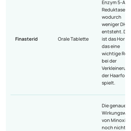
Enzym 5-Alp
Reduktase,
wodurch
weniger DHT
entsteht. DH
Finasterid
Orale Tablette
ist das Horm
das eine
wichtige Roll
bei der
Verkleinerun
der Haarfollik
spielt.
Die genaue
Wirkungswei
von Minoxidil
noch nicht