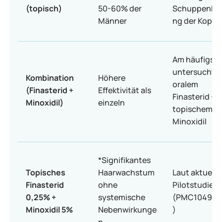
(topisch)
50-60% der
Schuppenbil
Männer
ng der Kopfh
Am häufigst
untersucht b
Kombination
Höhere
oralem
(Finasterid +
Effektivität als
Finasterid +
Minoxidil)
einzeln
topischem
Minoxidil
*Signifikantes
Topisches
Haarwachstum
Laut aktuelle
Finasterid
ohne
Pilotstudie
0,25% +
systemische
(PMC104950
Minoxidil 5%
Nebenwirkunge
)