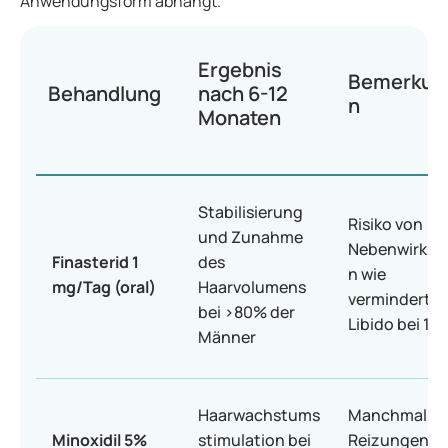
Anwendungsform abhängt.
Ergebnis
Bemerkun
Behandlung
nach 6-12
n
Monaten
Stabilisierung
Risiko von
und Zunahme
Nebenwirkun
Finasterid 1
des
n wie
mg/Tag (oral)
Haarvolumens
verminderte
bei >80% der
Libido bei 1-
Männer
Haarwachstums
Manchmal
Minoxidil 5%
stimulation bei
Reizungen o