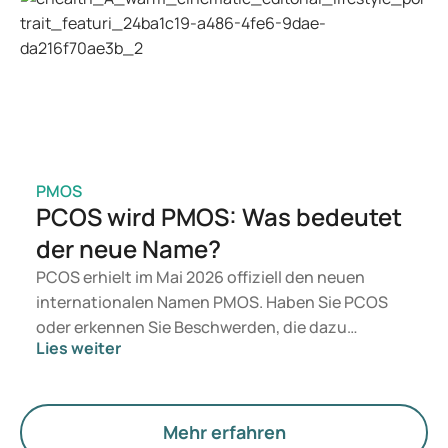
Arzt auf Basis Ihrer Gesundheit, Ihres BMI und
Ihres Medikamentengebrauchs.
PMOS
PCOS wird PMOS: Was bedeutet
der neue Name?
PCOS erhielt im Mai 2026 offiziell den neuen
internationalen Namen PMOS. Haben Sie PCOS
oder erkennen Sie Beschwerden, die dazu
Lies weiter
passen? Medizinisch ändert sich vorerst nichts.
Der neue Begriff legt jedoch mehr Gewicht auf
Hormone, den Stoffwechsel und die Funktion der
Eierstöcke.
Mehr erfahren