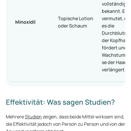
vollständig
bekannt. Es w
Topische Lotion
vermutet, da
Minoxidil
oder Schaum
es die
Durchblutun
der Kopfhaut
fördert und d
Wachstumsp
se der Haare
verlängert.
Effektivität: Was sagen Studien?
Mehrere
Studien
zeigen, dass beide Mittel wirksam sind,
die Effektivität jedoch von Person zu Person und von der