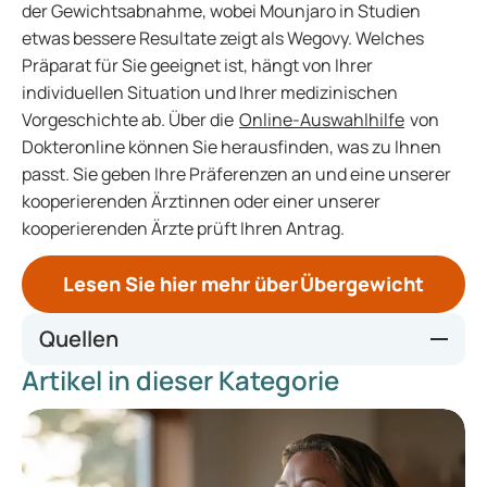
der Gewichtsabnahme, wobei Mounjaro in Studien
etwas bessere Resultate zeigt als Wegovy. Welches
Präparat für Sie geeignet ist, hängt von Ihrer
individuellen Situation und Ihrer medizinischen
Vorgeschichte ab. Über die
Online-Auswahlhilfe
von
Dokteronline können Sie herausfinden, was zu Ihnen
passt. Sie geben Ihre Präferenzen an und eine unserer
kooperierenden Ärztinnen oder einer unserer
kooperierenden Ärzte prüft Ihren Antrag.
Lesen Sie hier mehr über Übergewicht
Quellen
Artikel in dieser Kategorie
https://ec.europa.eu/eurostat/statistics-
explained/index.php?title=Overweight_and_obesity_-
_BMI_statistics
https://www.theindependentpharmacy.co.uk/weight-
loss/guides/mounjaro-vs-wegovy-how-do-they-compare