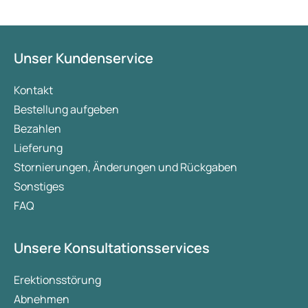
genügt dies jedoch nicht, um das gewünschte Ziel
zu erreichen. In solchen Fällen kann eine
Kombination mit Schlankheitsmedikamenten eine
Option darstellen. Es müssen jedoch bestimmte
Unser Kundenservice
Voraussetzungen erfüllt sein, damit Sie für diese
Arzneimittel infrage kommen. Welches Präparat
Kontakt
für Sie am besten geeignet ist, hängt von Ihrer
Bestellung aufgeben
individuellen Situation ab. Nachfolgend gehen wir
Bezahlen
näher auf das Thema Übergewicht ein und bieten
Lieferung
einen Überblick über verschiedene
Stornierungen, Änderungen und Rückgaben
Schlankheitsmedikamente.
Sonstiges
FAQ
Unsere Konsultationsservices
Erektionsstörung
Abnehmen