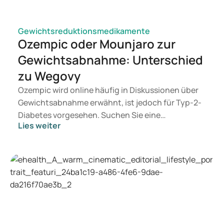
Gewichtsreduktionsmedikamente
Ozempic oder Mounjaro zur
Gewichtsabnahme: Unterschied
zu Wegovy
Ozempic wird online häufig in Diskussionen über
Gewichtsabnahme erwähnt, ist jedoch für Typ-2-
Diabetes vorgesehen. Suchen Sie eine
Lies weiter
Behandlung zur Gewichtskontrolle, kommen eher
Mittel wie Mounjaro und Wegovy in Betracht.
Welche Behandlung geeignet ist, entscheidet ein
Arzt auf Basis Ihrer Gesundheit, Ihres BMI und
Ihres Medikamentengebrauchs.