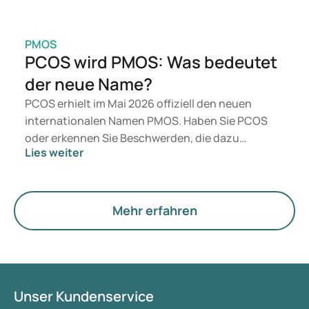
PMOS
PCOS wird PMOS: Was bedeutet
der neue Name?
PCOS erhielt im Mai 2026 offiziell den neuen
internationalen Namen PMOS. Haben Sie PCOS
oder erkennen Sie Beschwerden, die dazu
Lies weiter
passen? Medizinisch ändert sich vorerst nichts.
Der neue Begriff legt jedoch mehr Gewicht auf
Hormone, den Stoffwechsel und die Funktion der
Eierstöcke.
Mehr erfahren
Unser Kundenservice