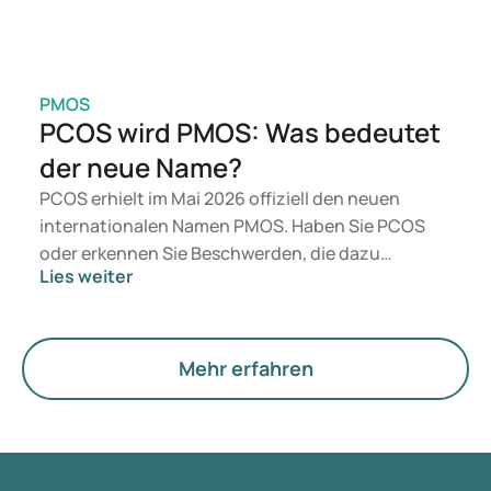
PMOS
PCOS wird PMOS: Was bedeutet
der neue Name?
PCOS erhielt im Mai 2026 offiziell den neuen
internationalen Namen PMOS. Haben Sie PCOS
oder erkennen Sie Beschwerden, die dazu
Lies weiter
passen? Medizinisch ändert sich vorerst nichts.
Der neue Begriff legt jedoch mehr Gewicht auf
Hormone, den Stoffwechsel und die Funktion der
Eierstöcke.
Mehr erfahren