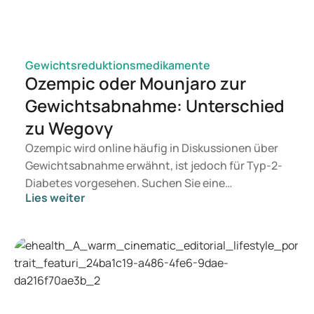
Gewichtsreduktionsmedikamente
Ozempic oder Mounjaro zur
Gewichtsabnahme: Unterschied
zu Wegovy
Ozempic wird online häufig in Diskussionen über
Gewichtsabnahme erwähnt, ist jedoch für Typ-2-
Diabetes vorgesehen. Suchen Sie eine
Lies weiter
Behandlung zur Gewichtskontrolle, kommen eher
Mittel wie Mounjaro und Wegovy in Betracht.
Welche Behandlung geeignet ist, entscheidet ein
Arzt auf Basis Ihrer Gesundheit, Ihres BMI und
Ihres Medikamentengebrauchs.