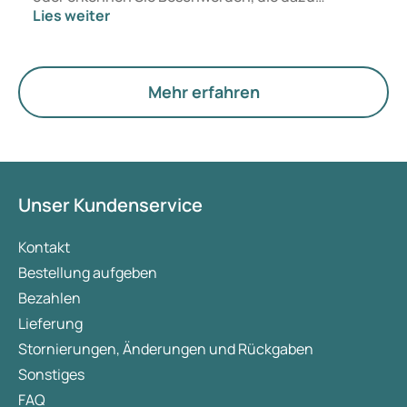
Lies weiter
passen? Medizinisch ändert sich vorerst nichts.
Der neue Begriff legt jedoch mehr Gewicht auf
Hormone, den Stoffwechsel und die Funktion der
Eierstöcke.
Mehr erfahren
Unser Kundenservice
Kontakt
Bestellung aufgeben
Bezahlen
Lieferung
Stornierungen, Änderungen und Rückgaben
Sonstiges
FAQ