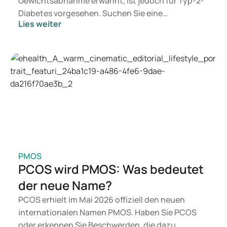
Gewichtsabnahme erwähnt, ist jedoch für Typ-2-
Diabetes vorgesehen. Suchen Sie eine
Lies weiter
Behandlung zur Gewichtskontrolle, kommen eher
Mittel wie Mounjaro und Wegovy in Betracht.
Welche Behandlung geeignet ist, entscheidet ein
Arzt auf Basis Ihrer Gesundheit, Ihres BMI und
Ihres Medikamentengebrauchs.
PMOS
PCOS wird PMOS: Was bedeutet
der neue Name?
PCOS erhielt im Mai 2026 offiziell den neuen
internationalen Namen PMOS. Haben Sie PCOS
oder erkennen Sie Beschwerden, die dazu