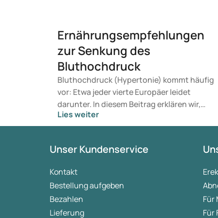
Ernährungsempfehlungen
zur Senkung des
Bluthochdruck
Bluthochdruck (Hypertonie) kommt häufig
vor: Etwa jeder vierte Europäer leidet
darunter. In diesem Beitrag erklären wir,
Lies weiter
welcher Blutdruck gesund ist, was
Hypertonie genau bedeutet, welche
Formen der Hypertonie es gibt und wie Sie
Unser Kundenservice
Uns
durch gezielte Ernährung Ihren Blutdruck
regulieren können.
Kontakt
Ere
Bestellung aufgeben
Abn
Bezahlen
Für
Lieferung
Für