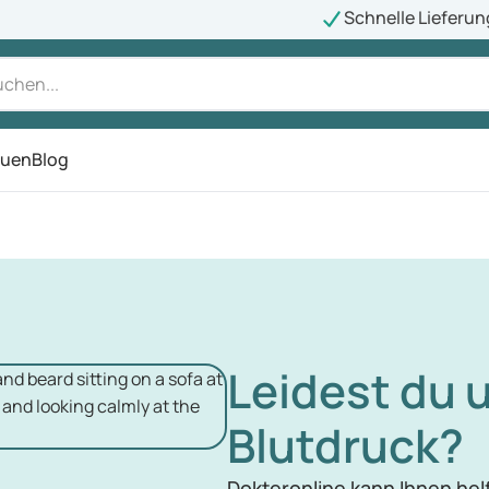
Schnelle Lieferun
auen
Blog
ü
Leidest du 
Blutdruck?
Dokteronline kann Ihnen hel