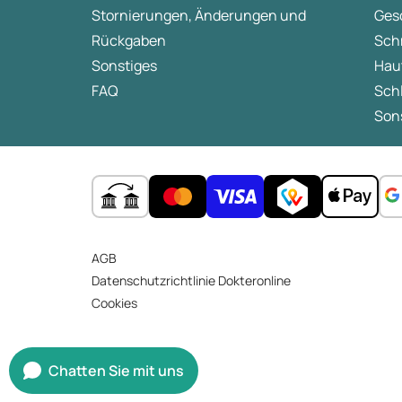
Stornierungen, Änderungen und
Ges
Rückgaben
Sch
Sonstiges
Hau
FAQ
Sch
Sons
AGB
Datenschutzrichtlinie Dokteronline
Cookies
Chatten Sie mit uns