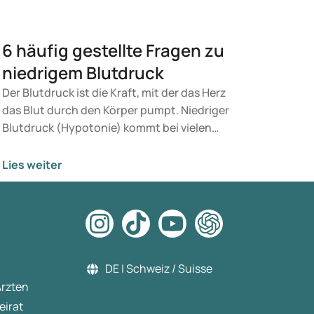
6 häufig gestellte Fragen zu
niedrigem Blutdruck
Der Blutdruck ist die Kraft, mit der das Herz
das Blut durch den Körper pumpt. Niedriger
Blutdruck (Hypotonie) kommt bei vielen
Menschen vor und kann verschiedene
Ursachen haben. In diesem Artikel
Lies weiter
beantworten wir sechs Fragen zum Thema
Blutdruck und Hypotonie.
DE | Schweiz / Suisse
Ärzten
eirat