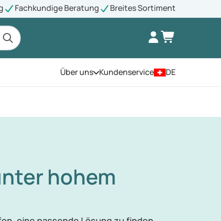
g
Fachkundige Beratung
Breites Sortiment
Über uns
Kundenservice
DE
Öffnen Sie das Menü
unter hohem
fen, eine passende Lösung zu finden.