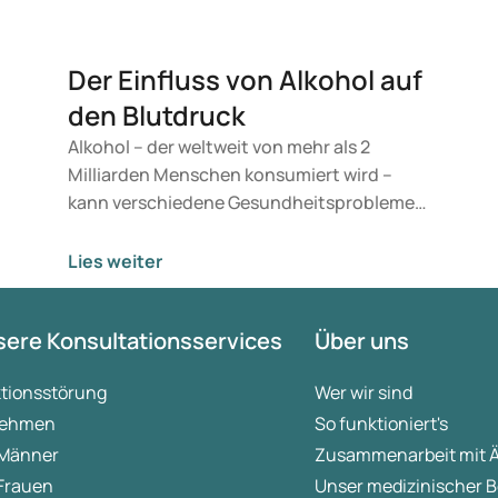
Der Einfluss von Alkohol auf
den Blutdruck
Alkohol – der weltweit von mehr als 2
Milliarden Menschen konsumiert wird –
kann verschiedene Gesundheitsprobleme
verursachen, darunter Bluthochdruck.
Sowohl die akuten als auch die
Lies weiter
chronischen Auswirkungen von Alkohol
beeinflussen den Blutdruck. Bislang ist
ere Konsultationsservices
Über uns
nicht vollständig deutlich, auf welche
Weise Alkohol zu hohem Blutdruck führt.
ktionsstörung
Wer wir sind
Dennoch kann man durchaus etwas gegen
ehmen
So funktioniert's
alkoholbedingten Bluthochdruck tun.
 Männer
Zusammenarbeit mit 
 Frauen
Unser medizinischer B