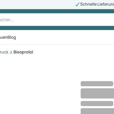
Schnelle Lieferun
auen
Blog
ü
ruck
Bisoprolol