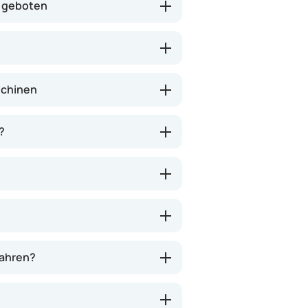
l geboten
schinen
?
wahren?