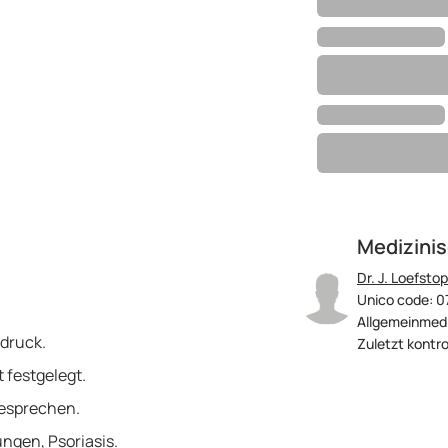
Medizinis
Dr. J. Loefstop
Unico code: 0
Allgemeinmedi
druck.
Zuletzt kontro
 festgelegt.
besprechen.
ngen, Psoriasis.