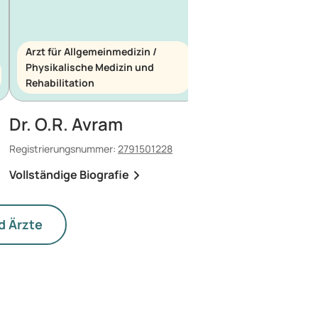
Arzt für Allgemeinmedizin /
Physikalische Medizin und
Arzt für Allgemeinme
Rehabilitation
Notfallmedizin
Dr. O.R. Avram
Dr. E. Maescu
Registrierungsnummer:
2791501228
Registrierungsnummer:
8
Vollständige Biografie
Vollständige Biografi
d Ärzte