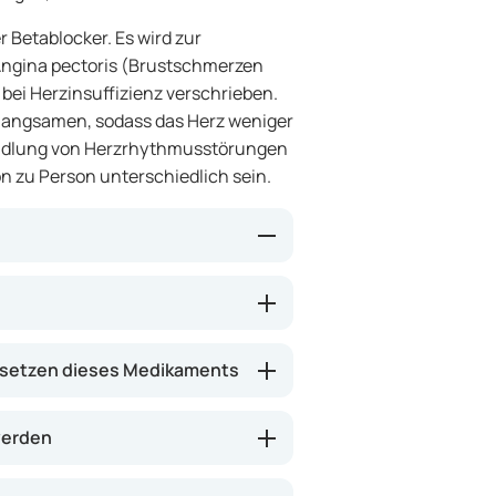
r Betablocker. Es wird zur
Angina pectoris (Brustschmerzen
bei Herzinsuffizienz verschrieben.
erlangsamen, sodass das Herz weniger
handlung von Herzrhythmusstörungen
n zu Person unterschiedlich sein.
immter Stresshormone wie
 der Herzschlag verlangsamt und
gen, die Belastung des Herzens zu
setzen dieses Medikaments
tschmerzen oder Atemnot
werden