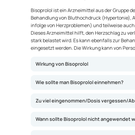
Bisoprolol ist ein Arzneimittel aus der Gruppe de
Behandlung von Bluthochdruck (Hypertonie), 
infolge von Herzproblemen) und teilweise auch 
Dieses Arzneimittel hilft, den Herzschlag zu v
stark belastet wird. Es kann ebenfalls zur Be
eingesetzt werden. Die Wirkung kann von Perso
Wirkung von Bisoprolol
Bisoprolol wirkt, indem es die Wirkung best
Wie sollte man Bisoprolol einnehmen?
Adrenalin am Herzen blockiert. Dadurch wird
der Blutdruck gesenkt. Dies kann dazu beitra
Zu viel eingenommen/Dosis vergessen/Ab
reduzieren, wodurch Beschwerden wie Brus
möglicherweise abnehmen.
Wann sollte Bisoprolol nicht angewendet 