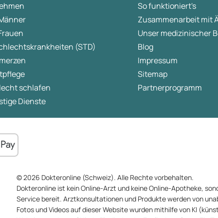
ehmen
So funktioniert's
 Männer
Zusammenarbeit mit 
 Frauen
Unser medizinischer B
chlechtskrankheiten (STD)
Blog
merzen
Impressum
tpflege
Sitemap
lecht schlafen
Partnerprogramm
tige Dienste
© 2026 Dokteronline (Schweiz). Alle Rechte vorbehalten.
Dokteronline ist kein Online-Arzt und keine Online-Apotheke, sond
Service bereit. Arztkonsultationen und Produkte werden von un
Fotos und Videos auf dieser Website wurden mithilfe von KI (künstli