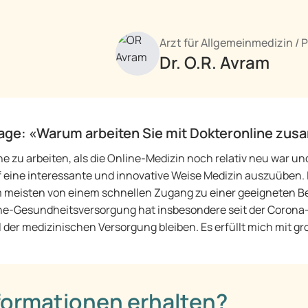
Arzt für Allgemeinmedizin / 
Dr. O.R. Avram
Frage: «Warum arbeiten Sie mit Dokteronline z
ne zu arbeiten, als die Online-Medizin noch relativ neu war u
f eine interessante und innovative Weise Medizin auszuüben. I
meisten von einem schnellen Zugang zu einer geeigneten Be
line-Gesundheitsversorgung hat insbesondere seit der Coro
l der medizinischen Versorgung bleiben. Es erfüllt mich mit g
formationen erhalten?