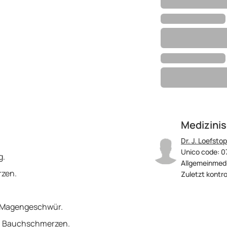
Medizinis
Dr. J. Loefstop
Unico code: 0
g.
Allgemeinmedi
zen.
Zuletzt kontro
r Magengeschwür.
, Bauchschmerzen.