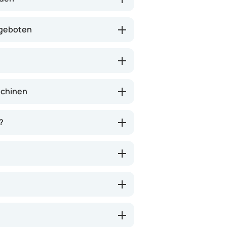
 geboten
schinen
?