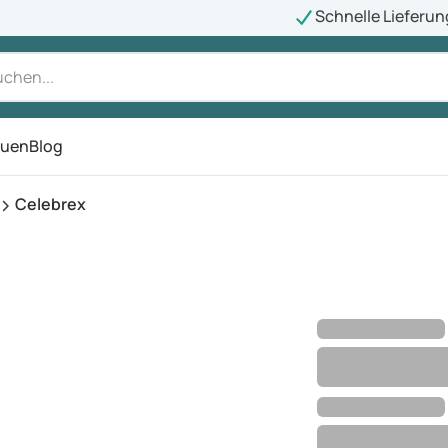
Schnelle Lieferun
auen
Blog
ü
Celebrex