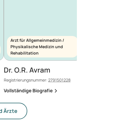
Arzt für Allgemeinmedizin /
Physikalische Medizin und
Arzt für Allgemeinme
Rehabilitation
Notfallmedizin
Dr. O.R. Avram
Dr. E. Maescu
Registrierungsnummer:
2791501228
Registrierungsnummer:
8
Vollständige Biografie
Vollständige Biografi
d Ärzte