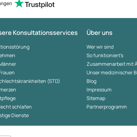
ungen
ere Konsultationsservices
Über uns
ktionsstörung
Wer wir sind
ehmen
So funktioniert's
 Männer
Zusammenarbeit mit 
 Frauen
Unser medizinischer B
chlechtskrankheiten (STD)
Blog
merzen
Impressum
tpflege
Sitemap
lecht schlafen
Partnerprogramm
tige Dienste