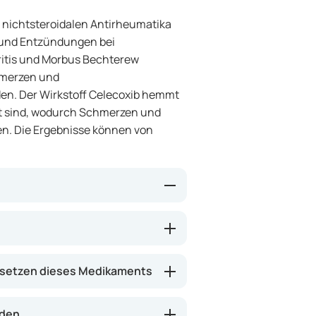
er nichtsteroidalen Antirheumatika
 und Entzündungen bei
ritis und Morbus Bechterew
hmerzen und
n. Der Wirkstoff Celecoxib hemmt
t sind, wodurch Schmerzen und
n. Die Ergebnisse können von
, der das Enzym COX-2 hemmt.
tehung von Schmerzen und
ung dieses Enzyms kann Celebrex
setzen dieses Medikaments
rn. Es hat weniger Einfluss auf
, was das Risiko für
rden