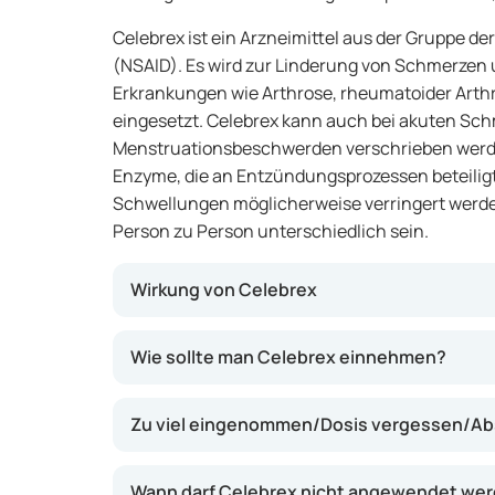
Celebrex ist ein Arzneimittel aus der Gruppe d
(NSAID). Es wird zur Linderung von Schmerzen
Erkrankungen wie Arthrose, rheumatoider Arth
eingesetzt. Celebrex kann auch bei akuten Sc
Menstruationsbeschwerden verschrieben werde
Enzyme, die an Entzündungsprozessen beteilig
Schwellungen möglicherweise verringert werde
Person zu Person unterschiedlich sein.
Wirkung von Celebrex
Celebrex enthält Celecoxib, einen Wirkstoff
Wie sollte man Celebrex einnehmen?
Dieses Enzym spielt eine Rolle bei der Ents
Entzündungen im Körper. Durch die Blockier
Zu viel eingenommen/Dosis vergessen/Ab
helfen, Schmerzen und Schwellungen zu linde
die Magenschleimhaut als einige andere NSAID
Magenbeschwerden möglicherweise senkt.
Wann darf Celebrex nicht angewendet we