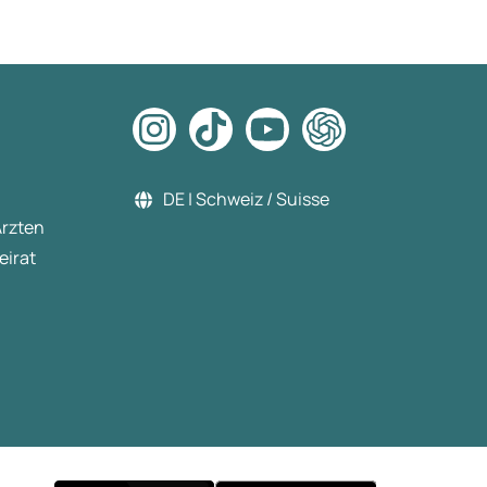
bestellen und weiterhin
machen Sport und Ernährung
Danke für diese Erfahrung Lg
DE | Schweiz / Suisse
Ärzten
eirat