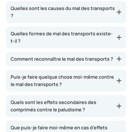
Par mal des transports, ou cinétose, on entend à la
Quelles sont les causes du mal des transports
fois le mal de voiture, le mal de l’air et le mal de mer.
?
Les trois sont causés par le même phénomène : un
moyen de transport en mouvement qui peut
Quelles formes de mal des transports existe-
perturber sérieusement votre organe de l’équilibre.
t-il ?
Cela entraîne des nausées et des vomissements. La
bonne nouvelle, c’est que le mal des transports
disparaît dès que le voyage est terminé.
Comment reconnaître le mal des transports ?
Puis-je faire quelque chose moi-même contre
le mal des transports ?
Quels sont les effets secondaires des
comprimés contre le paludisme ?
Que puis-je faire moi-même en cas d’effets