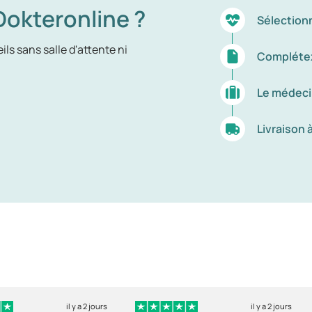
okteronline ?
Sélection
ls sans salle d'attente ni
Complétez
Le médeci
Livraison 
il y a 2 jours
il y a 2 jours