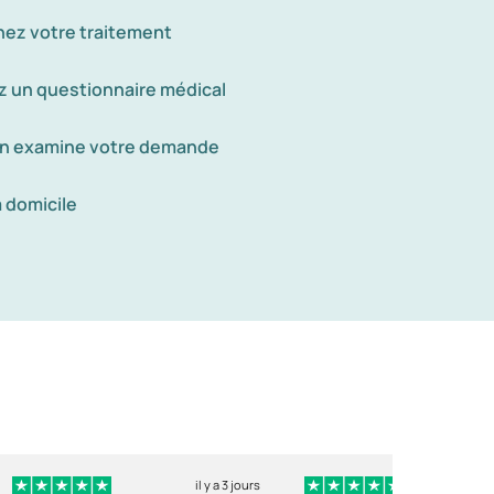
nez votre traitement
 un questionnaire médical
n examine votre demande
à domicile
il y a 3 jours
i