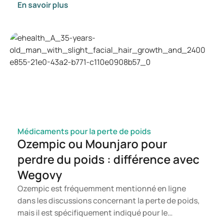
En savoir plus
Dans cet article, vous découvrirez ce qu'est le
candida, les symptômes susceptibles de se
manifester ainsi que les mécanismes de
développement d'une infection à candida. Vous
saurez ainsi à quel moment il est pertinent de
consulter un professionnel de santé.
Médicaments pour la perte de poids
Ozempic ou Mounjaro pour
perdre du poids : différence avec
Wegovy
Ozempic est fréquemment mentionné en ligne
dans les discussions concernant la perte de poids,
mais il est spécifiquement indiqué pour le