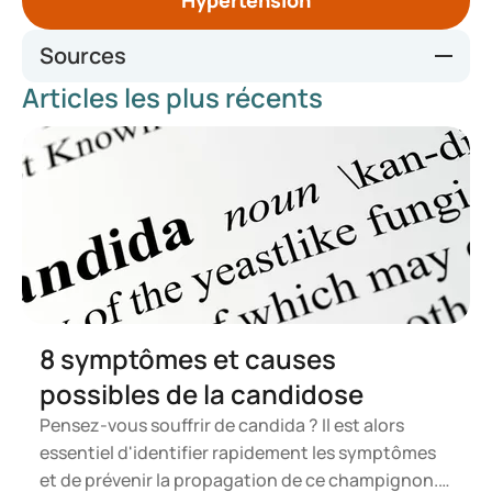
Hypertension
Sources
Articles les plus récents
Hypertensie (umcg.nl)
Ik wil gezond eten | Thuisarts.nl
Alcohol | Thuisarts.nl
https://www.hartstichting.nl/oorzaken/bloeddruk/hoge-
bloeddruk/5-tips-om-je-bloeddruk-te-verlagen/dash-
dieet-verlaagt-bloeddruk
https://www.healthline.com/nutrition/dash-diet
8 symptômes et causes
possibles de la candidose
Pensez-vous souffrir de candida ? Il est alors
essentiel d'identifier rapidement les symptômes
et de prévenir la propagation de ce champignon.