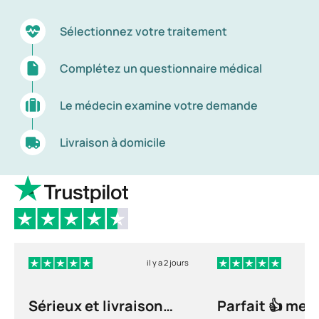
se lie aux globules rouges dans l’organisme,
Sélectionnez votre traitement
empêchant l’oxygène de s’y fixer. Le monoxyde
de carbone est également nocif pour
Complétez un questionnaire médical
l’entourage, pour les « fumeurs passifs ».
Le médecin examine votre demande
Livraison à domicile
il y a 2 jours
Sérieux et livraison
Parfait 👍 merc