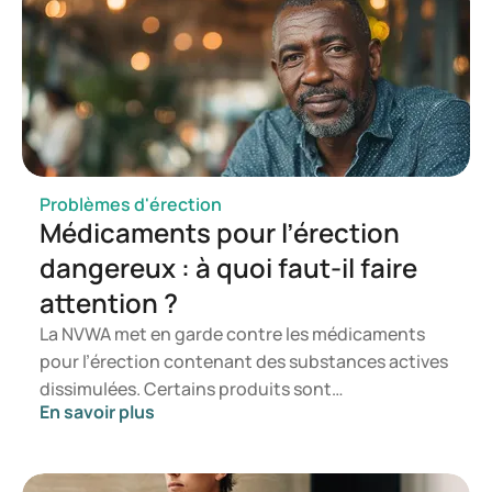
Problèmes d'érection
Médicaments pour l’érection
dangereux : à quoi faut-il faire
attention ?
La NVWA met en garde contre les médicaments
pour l’érection contenant des substances actives
dissimulées. Certains produits sont
En savoir plus
commercialisés en ligne comme des
compléments, des stimulants de libido ou des
alternatives naturelles, mais contiennent des