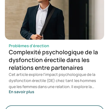
substances non mentionnées sur l’étiquette. Les
personnes souhaitant traiter des problèmes
d’érection devraient privilégier une approche
médicalement encadrée.
Problèmes d'érection
Complexité psychologique de la
dysfonction érectile dans les
relations entre partenaires
Cet article explore l'impact psychologique de la
dysfonction érectile (DE) chez tant les hommes
que les femmes dans une relation. Il explore la
En savoir plus
manière dont les relations, fondées sur
l'engagement, la communication, l’honnêteté, la
responsabilité et la vulnérabilité, sont affectées