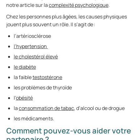
notre article sur la
complexité psychologique
.
Chez les personnes plus âgées, les causes physiques
jouent plus souvent un rôle. Il s’agit de :
l’artériosclérose
l’hypertension
le cholestérol élevé
le diabète
la faible
testostérone
les problèmes de thyroïde
l’
obésité
la
consommation de tabac
, d’alcool ou de drogue
les médicaments.
Comment pouvez-vous aider votre
partenaire ?