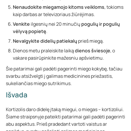
Nenaudokite miegamojo kitoms veikloms
, tokioms
kaip darbas ar televizoriaus žiūrėjimas.
Venkite
ilgesnių nei 20 minučių
pogulių ir pogulių
vėlyvą popietę
.
Nevalgykite didelių patiekalų
prieš miegą.
Dienos metu praleiskite laiką
dienos šviesoje
, o
vakare pasirūpinkite mažesniu apšvietimu.
Šie patarimai gali padėti pagerinti miego kokybę, tačiau
svarbu atsižvelgti į galimas medicinines priežastis,
sukeliančias miego sutrikimus.
Išvada
Kortizolis daro didelę įtaką miegui, o miegas – kortizoliui.
Šiame straipsnyje pateikti patarimai gali padėti pagerinti
abu aspektus. Prieš pradedant vartoti vaistus ar