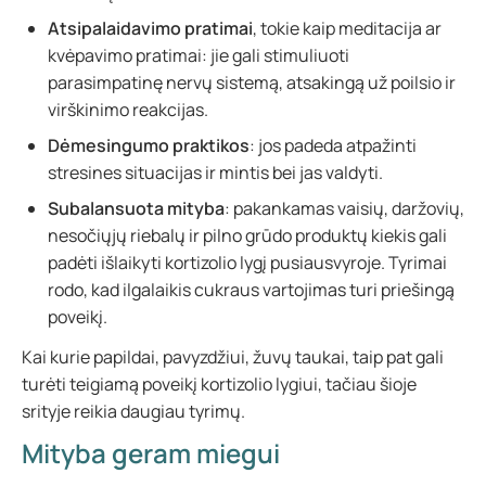
Atsipalaidavimo pratimai
, tokie kaip meditacija ar
kvėpavimo pratimai: jie gali stimuliuoti
parasimpatinę nervų sistemą, atsakingą už poilsio ir
virškinimo reakcijas.
Dėmesingumo praktikos
: jos padeda atpažinti
stresines situacijas ir mintis bei jas valdyti.
Subalansuota mityba
: pakankamas vaisių, daržovių,
nesočiųjų riebalų ir pilno grūdo produktų kiekis gali
padėti išlaikyti kortizolio lygį pusiausvyroje. Tyrimai
rodo, kad ilgalaikis cukraus vartojimas turi priešingą
poveikį.
Kai kurie papildai, pavyzdžiui, žuvų taukai, taip pat gali
turėti teigiamą poveikį kortizolio lygiui, tačiau šioje
srityje reikia daugiau tyrimų.
Mityba geram miegui