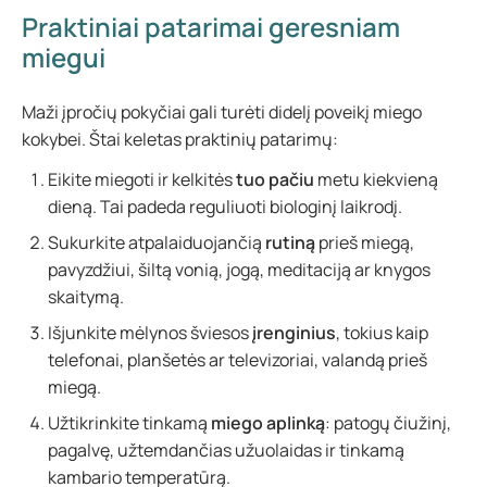
Praktiniai patarimai geresniam
miegui
Maži įpročių pokyčiai gali turėti didelį poveikį miego
kokybei. Štai keletas praktinių patarimų:
Eikite miegoti ir kelkitės
tuo pačiu
metu kiekvieną
dieną. Tai padeda reguliuoti biologinį laikrodį.
Sukurkite atpalaiduojančią
rutiną
prieš miegą,
pavyzdžiui, šiltą vonią, jogą, meditaciją ar knygos
skaitymą.
Išjunkite mėlynos šviesos
įrenginius
, tokius kaip
telefonai, planšetės ar televizoriai, valandą prieš
miegą.
Užtikrinkite tinkamą
miego aplinką
: patogų čiužinį,
pagalvę, užtemdančias užuolaidas ir tinkamą
kambario temperatūrą.