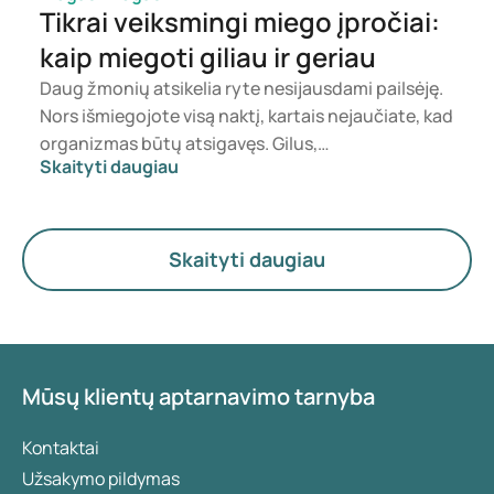
Tikrai veiksmingi miego įpročiai:
kaip miegoti giliau ir geriau
Daug žmonių atsikelia ryte nesijausdami pailsėję.
Nors išmiegojote visą naktį, kartais nejaučiate, kad
organizmas būtų atsigavęs. Gilus,
Skaityti daugiau
nepertraukiamas miegas yra svarbus fiziniam ir
protiniam atsigavimui. Šiame straipsnyje
paaiškinta, kokie įpročiai gali pagerinti miego
kokybę. Moksliškai pagrįstos įžvalgos ir praktiniai
Skaityti daugiau
patarimai padės jums žingsnis po žingsnio siekti
geresnio miego.
Mūsų klientų aptarnavimo tarnyba
Kontaktai
Užsakymo pildymas