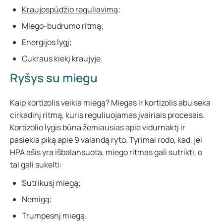
Kraujospūdžio reguliavimą
;
Miego-budrumo ritmą;
Energijos lygį;
Cukraus kiekį kraujyje.
Ryšys su miegu
Kaip kortizolis veikia miegą? Miegas ir kortizolis abu seka
cirkadinį ritmą, kuris reguliuojamas įvairiais procesais.
Kortizolio lygis būna žemiausias apie vidurnaktį ir
pasiekia piką apie 9 valandą ryto. Tyrimai rodo, kad, jei
HPA ašis yra išbalansuota, miego ritmas gali sutrikti, o
tai gali sukelti:
Sutrikusį miegą;
Nemigą;
Trumpesnį miegą.