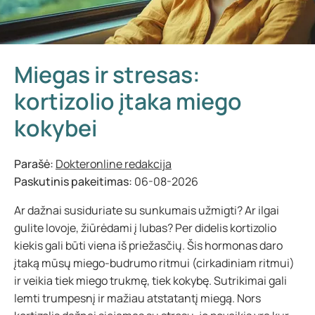
Miegas ir stresas:
kortizolio įtaka miego
kokybei
Parašė:
Dokteronline redakcija
Paskutinis pakeitimas:
06-08-2026
Ar dažnai susiduriate su sunkumais užmigti? Ar ilgai
gulite lovoje, žiūrėdami į lubas? Per didelis kortizolio
kiekis gali būti viena iš priežasčių. Šis hormonas daro
įtaką mūsų miego-budrumo ritmui (cirkadiniam ritmui)
ir veikia tiek miego trukmę, tiek kokybę. Sutrikimai gali
lemti trumpesnį ir mažiau atstatantį miegą. Nors