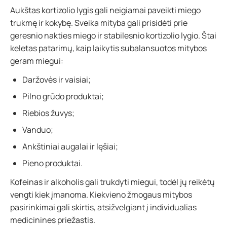
Aukštas kortizolio lygis gali neigiamai paveikti miego
trukmę ir kokybę. Sveika mityba gali prisidėti prie
geresnio nakties miego ir stabilesnio kortizolio lygio. Štai
keletas patarimų, kaip laikytis subalansuotos mitybos
geram miegui:
Daržovės ir vaisiai;
Pilno grūdo produktai;
Riebios žuvys;
Vanduo;
Ankštiniai augalai ir lęšiai;
Pieno produktai.
Kofeinas ir alkoholis gali trukdyti miegui, todėl jų reikėtų
vengti kiek įmanoma. Kiekvieno žmogaus mitybos
pasirinkimai gali skirtis, atsižvelgiant į individualias
medicinines priežastis.