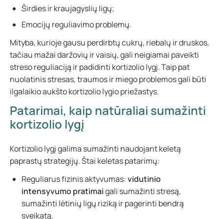
Širdies ir kraujagyslių ligų;
Emocijų reguliavimo problemų.
Mityba, kurioje gausu perdirbtų cukrų, riebalų ir druskos,
tačiau mažai daržovių ir vaisių, gali neigiamai paveikti
streso reguliaciją ir padidinti kortizolio lygį. Taip pat
nuolatinis stresas, traumos ir miego problemos gali būti
ilgalaikio aukšto kortizolio lygio priežastys.
Patarimai, kaip natūraliai sumažinti
kortizolio lygį
Kortizolio lygį galima sumažinti naudojant keletą
paprastų strategijų. Štai keletas patarimų:
Reguliarus fizinis aktyvumas:
vidutinio
intensyvumo pratimai
gali sumažinti stresą,
sumažinti lėtinių ligų riziką ir pagerinti bendrą
sveikatą.