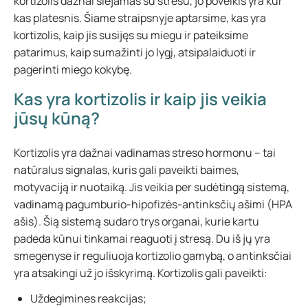
kortizolis dažnai siejamas su stresu, jo poveikis yra kur
kas platesnis. Šiame straipsnyje aptarsime, kas yra
kortizolis, kaip jis susijęs su miegu ir pateiksime
patarimus, kaip sumažinti jo lygį, atsipalaiduoti ir
pagerinti miego kokybę.
Kas yra kortizolis ir kaip jis veikia
jūsų kūną?
Kortizolis yra dažnai vadinamas streso hormonu – tai
natūralus signalas, kuris gali paveikti baimes,
motyvaciją ir nuotaiką. Jis veikia per sudėtingą sistemą,
vadinamą pagumburio-hipofizės-antinksčių ašimi (HPA
ašis). Šią sistemą sudaro trys organai, kurie kartu
padeda kūnui tinkamai reaguoti į stresą. Du iš jų yra
smegenyse ir reguliuoja kortizolio gamybą, o antinksčiai
yra atsakingi už jo išskyrimą. Kortizolis gali paveikti:
Uždegimines reakcijas;