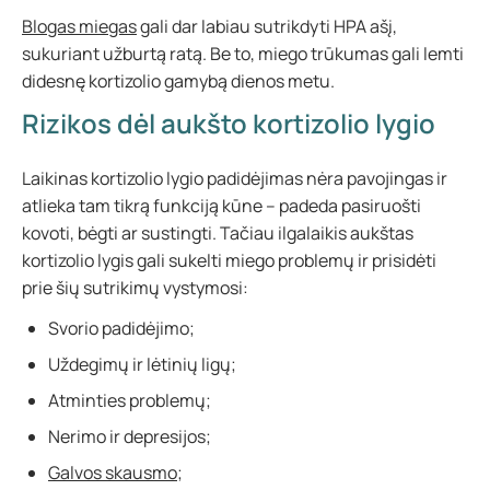
Blogas miegas
gali dar labiau sutrikdyti HPA ašį,
sukuriant užburtą ratą. Be to, miego trūkumas gali lemti
didesnę kortizolio gamybą dienos metu.
Rizikos dėl aukšto kortizolio lygio
Laikinas kortizolio lygio padidėjimas nėra pavojingas ir
atlieka tam tikrą funkciją kūne – padeda pasiruošti
kovoti, bėgti ar sustingti. Tačiau ilgalaikis aukštas
kortizolio lygis gali sukelti miego problemų ir prisidėti
prie šių sutrikimų vystymosi:
Svorio padidėjimo;
Uždegimų ir lėtinių ligų;
Atminties problemų;
Nerimo ir depresijos;
Galvos skausmo
;