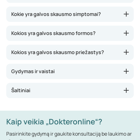
Galvos skausmas yra dažnas reiškinys, tačiau
Kokie yra galvos skausmo simptomai?
paprastai nėra rimtas ir daugeliu atvejų nerodo
sunkios ligos. Yra įvairių galvos skausmo tipų:
Kokios yra galvos skausmo formos?
abiejose galvos pusėse, tam tikroje vietoje,
pulsuojantis, duriantis ar tvinkčiojantis. Tai
kiekvienam žmogui skiriasi ir gali kisti kiekvieną
Kokios yra galvos skausmo priežastys?
dieną. Priklausomai nuo galvos skausmo tipo, gali
būti rekomenduojami tam tikri gyvenimo būdo
Gydymas ir vaistai
patarimai ar vaistai.
Šaltiniai
Kaip veikia „Dokteronline“?
Pasirinkite gydymą ir gaukite konsultaciją be laukimo ar