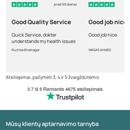
prieš 99 dienas
Good Quality Service
Good job nice
Quick Service, dokter
Good job nice
understands my health issues
and good diagnosis
Ruchika Bhatnagar
WAQAS AHMED
Atsiliepimai, pažymėti 3, 4 ir 5 žvaigždutėmis
3.7
iš 5
Remiantis
4675 atsiliepimais
Mūsų klientų aptarnavimo tarnyba