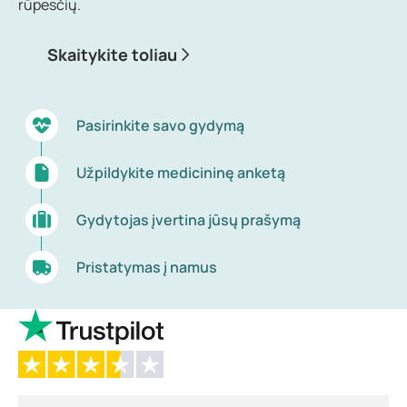
rūpesčių.
Skaitykite toliau
Pasirinkite savo gydymą
Užpildykite medicininę anketą
Gydytojas įvertina jūsų prašymą
Pristatymas į namus