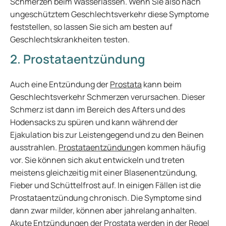
Schmerzen beim Wasserlassen. Wenn Sie also nach
ungeschütztem Geschlechtsverkehr diese Symptome
feststellen, so lassen Sie sich am besten auf
Geschlechtskrankheiten testen.
2. Prostataentzündung
Auch eine Entzündung der
Prostata
kann beim
Geschlechtsverkehr Schmerzen verursachen. Dieser
Schmerz ist dann im Bereich des Afters und des
Hodensacks zu spüren und kann während der
Ejakulation bis zur Leistengegend und zu den Beinen
ausstrahlen.
Prostataentzündung
en kommen häufig
vor. Sie können sich akut entwickeln und treten
meistens gleichzeitig mit einer Blasenentzündung,
Fieber und Schüttelfrost auf. In einigen Fällen ist die
Prostataentzündung chronisch. Die Symptome sind
dann zwar milder, können aber jahrelang anhalten.
Akute Entzündungen der Prostata werden in der Regel