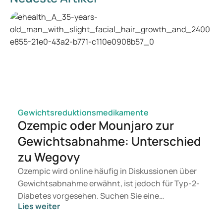
Gewichtsreduktionsmedikamente
Ozempic oder Mounjaro zur
Gewichtsabnahme: Unterschied
zu Wegovy
Ozempic wird online häufig in Diskussionen über
Gewichtsabnahme erwähnt, ist jedoch für Typ-2-
Diabetes vorgesehen. Suchen Sie eine
Lies weiter
Behandlung zur Gewichtskontrolle, kommen eher
Mittel wie Mounjaro und Wegovy in Betracht.