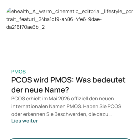
Welche Behandlung geeignet ist, entscheidet ein
Arzt auf Basis Ihrer Gesundheit, Ihres BMI und
Ihres Medikamentengebrauchs.
PMOS
PCOS wird PMOS: Was bedeutet
der neue Name?
PCOS erhielt im Mai 2026 offiziell den neuen
internationalen Namen PMOS. Haben Sie PCOS
oder erkennen Sie Beschwerden, die dazu
Lies weiter
passen? Medizinisch ändert sich vorerst nichts.
Der neue Begriff legt jedoch mehr Gewicht auf
Hormone, den Stoffwechsel und die Funktion der