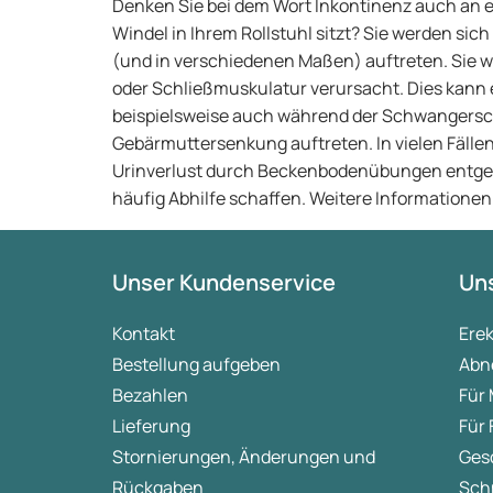
Denken Sie bei dem Wort Inkontinenz auch an e
Windel in Ihrem Rollstuhl sitzt? Sie werden si
(und in verschiedenen Maßen) auftreten. Sie 
oder Schließmuskulatur verursacht. Dies kann 
beispielsweise auch während der Schwangersch
Gebärmuttersenkung auftreten. In vielen Fälle
Urinverlust durch Beckenbodenübungen entg
häufig Abhilfe schaffen. Weitere Informationen
Unser Kundenservice
Uns
Kontakt
Ere
Bestellung aufgeben
Abn
Bezahlen
Für
Lieferung
Für
Stornierungen, Änderungen und
Ges
Rückgaben
Sch