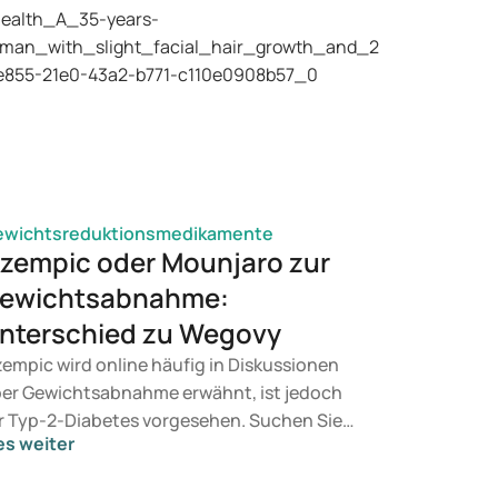
ewichtsreduktionsmedikamente
zempic oder Mounjaro zur
ewichtsabnahme:
nterschied zu Wegovy
empic wird online häufig in Diskussionen
er Gewichtsabnahme erwähnt, ist jedoch
r Typ-2-Diabetes vorgesehen. Suchen Sie
es weiter
ne Behandlung zur Gewichtskontrolle,
mmen eher Mittel wie Mounjaro und Wegovy