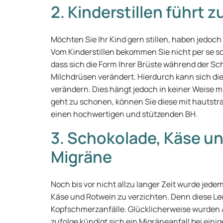
2. Kinderstillen führt
Möchten Sie Ihr Kind gern stillen, haben jedoc
Vom Kinderstillen bekommen Sie nicht per se sc
dass sich die Form Ihrer Brüste während der S
Milchdrüsen verändert. Hierdurch kann sich di
verändern. Dies hängt jedoch in keiner Weise m
geht zu schonen, können Sie diese mit hautst
einen hochwertigen und stützenden BH.
3. Schokolade, Käse u
Migräne
Noch bis vor nicht allzu langer Zeit wurde jed
Käse und Rotwein zu verzichten. Denn diese Lec
Kopfschmerzanfälle. Glücklicherweise wurden 
zufolge kündigt sich ein
Migräneanfall
bei eini