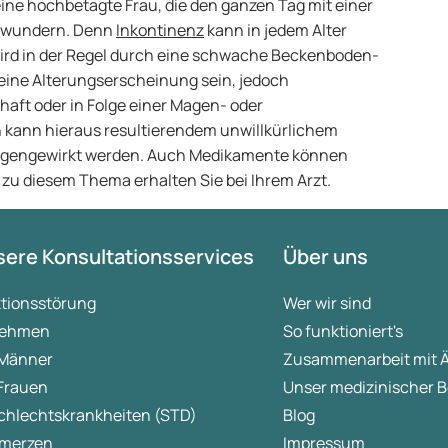
ine hochbetagte Frau, die den ganzen Tag mit einer
ch wundern. Denn
Inkontinenz
kann in jedem Alter
wird in der Regel durch eine schwache Beckenboden-
eine Alterungserscheinung sein, jedoch
aft oder in Folge einer Magen- oder
n kann hieraus resultierendem unwillkürlichem
egengewirkt werden. Auch Medikamente können
 zu diesem Thema erhalten Sie bei Ihrem Arzt.
ere Konsultationsservices
Über uns
ktionsstörung
Wer wir sind
ehmen
So funktioniert's
 Männer
Zusammenarbeit mit 
 Frauen
Unser medizinischer B
chlechtskrankheiten (STD)
Blog
merzen
Impressum