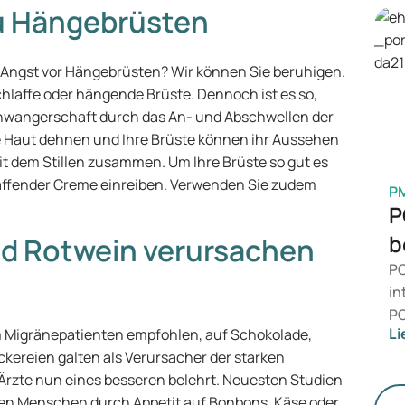
in
 zu Hängebrüsten
en
Ge
h Angst vor Hängebrüsten? Wir können Sie beruhigen.
M
hlaffe oder hängende Brüste. Dennoch ist es so,
chwangerschaft durch das An- und Abschwellen der
e Haut dehnen und Ihre Brüste können ihr Aussehen
it dem Stillen zusammen. Um Ihre Brüste so gut es
raffender Creme einreiben. Verwenden Sie zudem
P
P
b
nd Rotwein verursachen
PC
in
PC
Li
em Migränepatienten empfohlen, auf Schokolade,
da
kereien galten als Verursacher der starken
ni
Ärzte nun eines besseren belehrt. Neuesten Studien
Ge
gen Menschen durch Appetit auf Bonbons, Käse oder