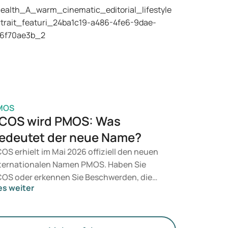
 Betracht. Welche Behandlung geeignet ist,
tscheidet ein Arzt auf Basis Ihrer
sundheit, Ihres BMI und Ihres
edikamentengebrauchs.
MOS
COS wird PMOS: Was
edeutet der neue Name?
OS erhielt im Mai 2026 offiziell den neuen
ternationalen Namen PMOS. Haben Sie
OS oder erkennen Sie Beschwerden, die
es weiter
zu passen? Medizinisch ändert sich vorerst
chts. Der neue Begriff legt jedoch mehr
wicht auf Hormone, den Stoffwechsel und