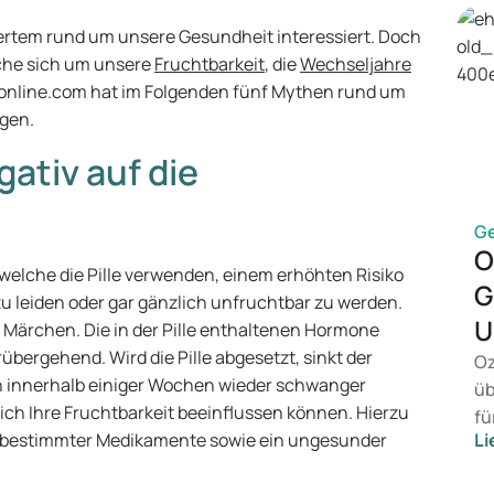
rtem rund um unsere Gesundheit interessiert. Doch
che sich um unsere
Fruchtbarkeit
, die
Wechseljahre
online.com hat im Folgenden fünf Mythen rund um
gen.
egativ auf die
G
O
 welche die Pille verwenden, einem erhöhten Risiko
G
zu leiden oder gar gänzlich unfruchtbar zu werden.
U
n Märchen. Die in der Pille enthaltenen Hormone
bergehend. Wird die Pille abgesetzt, sinkt der
Oz
 innerhalb einiger Wochen wieder schwanger
üb
hlich Ihre Fruchtbarkeit beeinflussen können. Hierzu
fü
h bestimmter Medikamente sowie ein ungesunder
Li
ei
ko