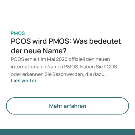
PMOS
PCOS wird PMOS: Was bedeutet
der neue Name?
PCOS erhielt im Mai 2026 offiziell den neuen
internationalen Namen PMOS. Haben Sie PCOS
oder erkennen Sie Beschwerden, die dazu
Lies weiter
passen? Medizinisch ändert sich vorerst nichts.
Der neue Begriff legt jedoch mehr Gewicht auf
Hormone, den Stoffwechsel und die Funktion der
Eierstöcke.
Mehr erfahren