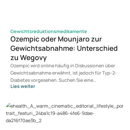
Gewichtsreduktionsmedikamente
Ozempic oder Mounjaro zur
Gewichtsabnahme: Unterschied
zu Wegovy
Ozempic wird online häufig in Diskussionen über
Gewichtsabnahme erwähnt, ist jedoch für Typ-2-
Diabetes vorgesehen. Suchen Sie eine
Lies weiter
Behandlung zur Gewichtskontrolle, kommen eher
Mittel wie Mounjaro und Wegovy in Betracht.
Welche Behandlung geeignet ist, entscheidet ein
Arzt auf Basis Ihrer Gesundheit, Ihres BMI und
Ihres Medikamentengebrauchs.