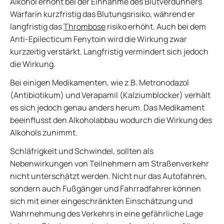
Alkohol erhöht bei der Einnahme des Blutverdünners
Warfarin kurzfristig das Blutungsrisiko, während er
langfristig das
Thrombose
risiko erhöht. Auch bei dem
Anti-Epilecticum Fenytoin wird die Wirkung zwar
kurzzeitig verstärkt. Langfristig vermindert sich jedoch
die Wirkung.
Bei einigen Medikamenten, wie z.B. Metronodazol
(Antibiotikum) und Verapamil (Kalziumblocker) verhält
es sich jedoch genau anders herum. Das Medikament
beeinflusst den Alkoholabbau wodurch die Wirkung des
Alkohols zunimmt.
Schläfrigkeit und Schwindel, sollten als
Nebenwirkungen von Teilnehmern am Straßenverkehr
nicht unterschätzt werden. Nicht nur das Autofahren,
sondern auch Fußgänger und Fahrradfahrer können
sich mit einer eingeschränkten Einschätzung und
Wahrnehmung des Verkehrs in eine gefährliche Lage