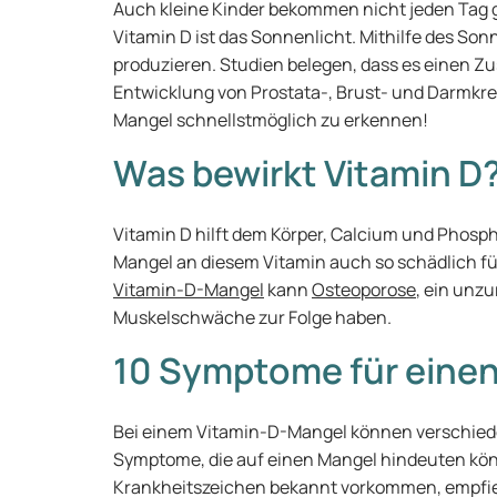
Auch kleine Kinder bekommen nicht jeden Tag g
Vitamin D ist das Sonnenlicht. Mithilfe des Son
produzieren. Studien belegen, dass es einen
Entwicklung von Prostata-, Brust- und Darmkreb
Mangel schnellstmöglich zu erkennen!
Was bewirkt Vitamin D
Vitamin D hilft dem Körper, Calcium und Phos
Mangel an diesem Vitamin auch so schädlich fü
Vitamin-D-Mangel
kann
Osteoporose
, ein unz
Muskelschwäche zur Folge haben.
10 Symptome für einen
Bei einem Vitamin-D-Mangel können verschiede
Symptome, die auf einen Mangel hindeuten kön
Krankheitszeichen bekannt vorkommen, empfieh