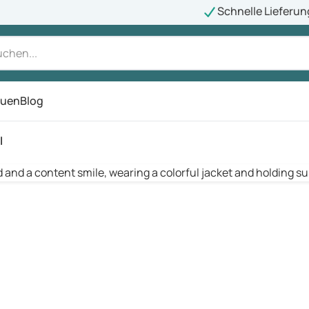
Schnelle Lieferun
auen
Blog
ü
l