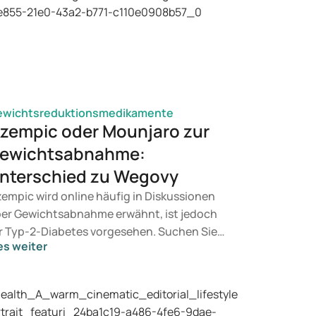
ewichtsreduktionsmedikamente
zempic oder Mounjaro zur
ewichtsabnahme:
nterschied zu Wegovy
empic wird online häufig in Diskussionen
er Gewichtsabnahme erwähnt, ist jedoch
r Typ-2-Diabetes vorgesehen. Suchen Sie
es weiter
ne Behandlung zur Gewichtskontrolle,
mmen eher Mittel wie Mounjaro und Wegovy
 Betracht. Welche Behandlung geeignet ist,
tscheidet ein Arzt auf Basis Ihrer