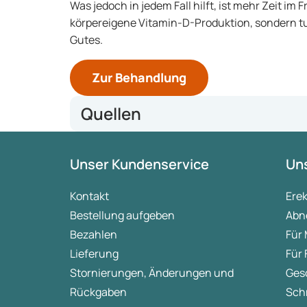
Was jedoch in jedem Fall hilft, ist mehr Zeit im 
körpereigene Vitamin-D-Produktion, sondern t
Gutes.
Zur Behandlung
Quellen
www.zentrum-der-gesundheit.de
Unser Kundenservice
Uns
www.focus.de
RIVM
Kontakt
Ere
Bestellung aufgeben
Abn
Bezahlen
Für
Lieferung
Für
Stornierungen, Änderungen und
Ges
Rückgaben
Sch