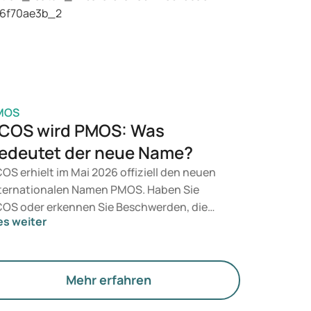
sundheit, Ihres BMI und Ihres
edikamentengebrauchs.
MOS
COS wird PMOS: Was
edeutet der neue Name?
OS erhielt im Mai 2026 offiziell den neuen
ternationalen Namen PMOS. Haben Sie
OS oder erkennen Sie Beschwerden, die
es weiter
zu passen? Medizinisch ändert sich vorerst
chts. Der neue Begriff legt jedoch mehr
wicht auf Hormone, den Stoffwechsel und
e Funktion der Eierstöcke.
Mehr erfahren