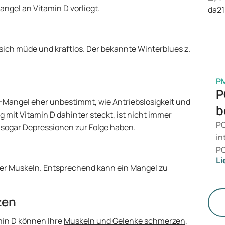
Ge
angel an Vitamin D vorliegt.
M
sich müde und kraftlos. Der bekannte Winterblues z.
P
P
Mangel eher unbestimmt, wie Antriebslosigkeit und
b
mit Vitamin D dahinter steckt, ist nicht immer
PC
n sogar Depressionen zur Folge haben.
in
PC
Li
da
 der Muskeln. Entsprechend kann ein Mangel zu
ni
Ge
zen
di
min D können Ihre
Muskeln und Gelenke schmerzen
,