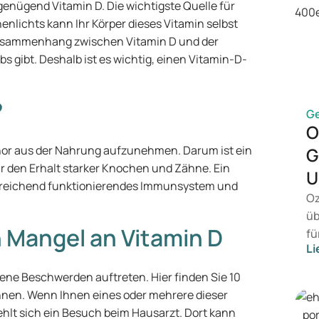
enügend Vitamin D. Die wichtigste Quelle für
nenlichts kann Ihr Körper dieses Vitamin selbst
 Zusammenhang zwischen Vitamin D und der
s gibt. Deshalb ist es wichtig, einen Vitamin-D-
?
G
O
phor aus der Nahrung aufzunehmen. Darum ist ein
G
r den Erhalt starker Knochen und Zähne. Ein
U
ureichend funktionierendes Immunsystem und
Oz
üb
 Mangel an Vitamin D
fü
Li
ei
ko
ne Beschwerden auftreten. Hier finden Sie 10
in
nen. Wenn Ihnen eines oder mehrere dieser
en
lt sich ein Besuch beim Hausarzt. Dort kann