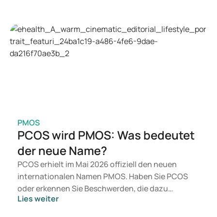
Mittel wie Mounjaro und Wegovy in Betracht.
Welche Behandlung geeignet ist, entscheidet ein
Arzt auf Basis Ihrer Gesundheit, Ihres BMI und
Ihres Medikamentengebrauchs.
PMOS
PCOS wird PMOS: Was bedeutet
der neue Name?
PCOS erhielt im Mai 2026 offiziell den neuen
internationalen Namen PMOS. Haben Sie PCOS
oder erkennen Sie Beschwerden, die dazu
Lies weiter
passen? Medizinisch ändert sich vorerst nichts.
Der neue Begriff legt jedoch mehr Gewicht auf