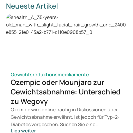
Neueste Artikel
Gewichtsreduktionsmedikamente
Ozempic oder Mounjaro zur
Gewichtsabnahme: Unterschied
zu Wegovy
Ozempic wird online häufig in Diskussionen über
Gewichtsabnahme erwähnt, ist jedoch für Typ-2-
Diabetes vorgesehen. Suchen Sie eine
Lies weiter
Behandlung zur Gewichtskontrolle, kommen eher